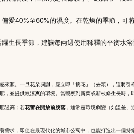
偏愛40%至60%的濕度。在乾燥的季節，可
。
活躍生長季節，建議每兩週使用稀釋的平衡水溶
感來源。一旦花朵凋謝，應立即「摘花」（去頭），這將引
肥，並提供較涼爽的環境。當觀察到新葉或新枝條生長時，
肥過高；若
花蕾在開放前脫落
，通常是環境劇變（如溫差、
養需求，即使在最現代化的城市公寓中，也能打造出一個持