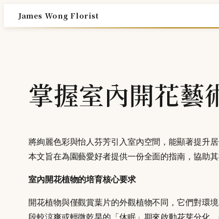
Skip
James Wong Florist
to
content
掌握室內開花藝
將絢麗色彩與怡人芬芳引入室內空間，能顯著提升居
本文旨在為園藝愛好者提供一份全面的指南，協助其
室內開花植物的培育核心要求
開花植物與僅觀賞葉片的外觀植物不同，它們對環境
段較涼爽或輕微乾旱的「休眠」期來啟動花芽分化。