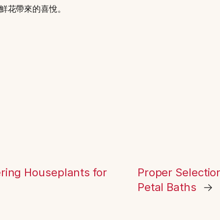
鮮花帶來的喜悅。
ring Houseplants for
Proper Selectio
Petal Baths
→