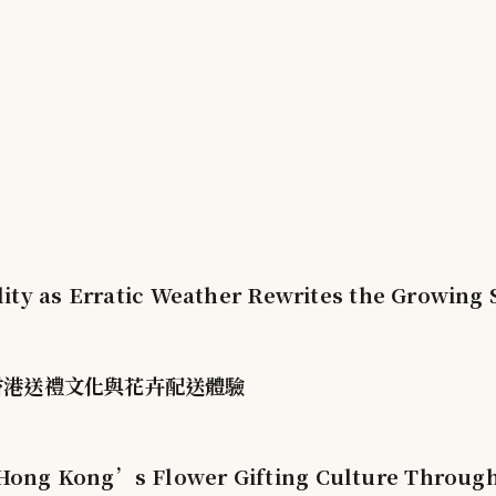
ity as Erratic Weather Rewrites the Growing
塑香港送禮文化與花卉配送體驗
ong Kong’s Flower Gifting Culture Through 