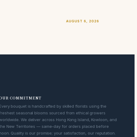
AUGUST 6, 2026
OUR COMMITMENT
Every bouquet is handcrafted by skilled florists using the
freshest seasonal blooms sourced from ethical growers
worldwide. We deliver across Hong Kong Island, Kowloon, and
the New Territories — same-day for orders placed before
noon. Quality is our promise; your satisfaction, our reputation.