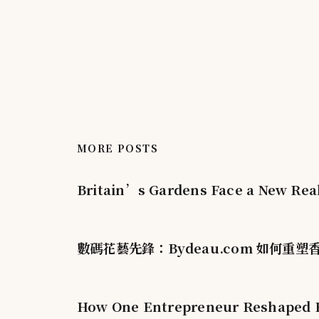
MORE POSTS
Britain’s Gardens Face a New Real
數碼花藝先鋒：Bydeau.com 如何重
How One Entrepreneur Reshaped H