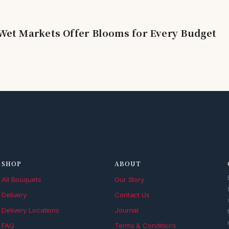
et Markets Offer Blooms for Every Budget
SHOP
ABOUT
All Bouquets
Our Story
Delivery
Contact Us
Delivery Locations
Journal
FAQ
Terms & Conditions