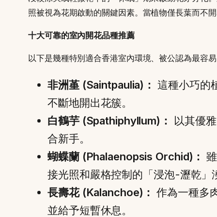
照被視為花期啟動的關鍵因素。當植物僅長葉而不開
十大可靠的室內開花品種推薦
以下是幾種特別適合香港室內環境、被公認為最容易
非洲堇 (Saintpaulia)：
這種小巧的
不斷地開出花簇。
白鶴芋 (Spathiphyllum)：
以其優雅
合新手。
蝴蝶蘭 (Phalaenopsis Orchid)：
雖
接光照和嚴格控制的「浸泡-瀝乾」
長壽花 (Kalanchoe)：
作為一種多
並給予短暫休息。