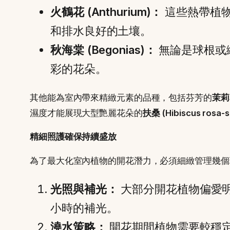
火鶴花 (Anthurium)：
這些熱帶植物
和排水良好的土壤。
秋海棠 (Begonias)：
無論是球根或
彩的花朵。
其他能為室內帶來精緻元素的品種，包括芬芳的
茉莉花
濕度才能展現大型艷麗花朵的
扶桑 (Hibiscus rosa-s
精細照護確保持續盛放
為了最大化室內植物的開花潛力，必須細緻管理幾個
光照與補光：
大部分開花植物偏愛明
小時的補光。
澆水策略：
開花期間植物需要較穩