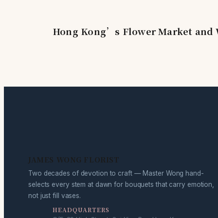
Hong Kong’s Flower Market and W
JAMES WONG FLORIST
Two decades of devotion to craft — Master Wong hand-
selects every stem at dawn for bouquets that carry emotion,
not just fill vases.
HEADQUARTERS