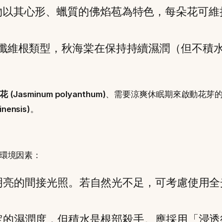
以其心形、蠟質的佛焰苞為特色，每朵花可維
纖維根類型，秋海棠在保持持續濕潤（但不積
 (Jasminum polyanthum)
、需要涼爽休眠期來啟動花芽
inensis)
。
環境因素：
亮的間接光照。若自然光不足，可考慮使用全光譜
定的濕潤度，但積水是根部殺手。應採用「浸透