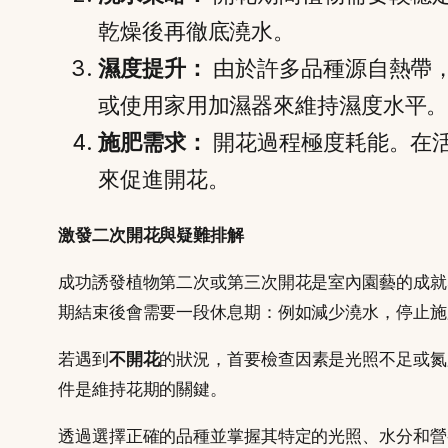
乾燥後再徹底澆水。
濕度提升：
由於許多品種源自熱帶，
或使用家用加濕器來維持濕度水平
施肥需求：
開花過程極度耗能。在
來促進開花。
激發二次開花與疑難排解
成功誘發植物第二次或第三次開花是室內園藝的成就
期結束後會需要一段休息期：例如減少澆水，停止施
若遇到
不開花
的狀況，首要檢查因素是光照不足或氮
件是維持花期的關鍵。
透過選擇正確的品種並掌握其特定的光照、水分和營