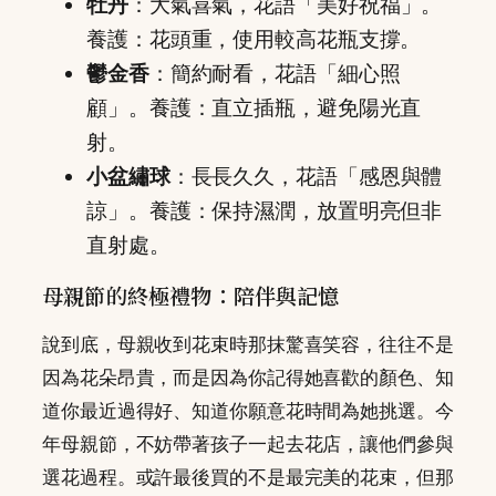
牡丹
：大氣喜氣，花語「美好祝福」。
養護：花頭重，使用較高花瓶支撐。
鬱金香
：簡約耐看，花語「細心照
顧」。養護：直立插瓶，避免陽光直
射。
小盆繡球
：長長久久，花語「感恩與體
諒」。養護：保持濕潤，放置明亮但非
直射處。
母親節的終極禮物：陪伴與記憶
說到底，母親收到花束時那抹驚喜笑容，往往不是
因為花朵昂貴，而是因為你記得她喜歡的顏色、知
道你最近過得好、知道你願意花時間為她挑選。今
年母親節，不妨帶著孩子一起去花店，讓他們參與
選花過程。或許最後買的不是最完美的花束，但那