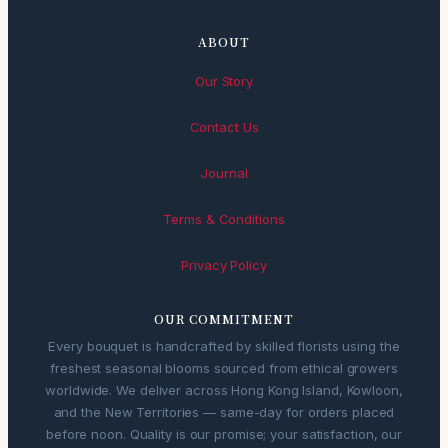
ABOUT
Our Story
Contact Us
Journal
Terms & Conditions
Privacy Policy
OUR COMMITMENT
Every bouquet is handcrafted by skilled florists using the
freshest seasonal blooms sourced from ethical growers
worldwide. We deliver across Hong Kong Island, Kowloon,
and the New Territories — same-day for orders placed
before noon. Quality is our promise; your satisfaction, our