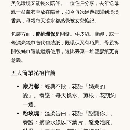
美化環境又能長久陪伴。一位住戶分享，去年送母
親一盆薰衣草放在陽台，如今每次經過都聞到淡淡
香氣，母親每天澆水都感覺被女兒惦記。
包裝方面，
簡約環保
是關鍵。牛皮紙、麻繩，或一
條漂亮絲巾替代包裝紙，既環保又有巧思。母親拆
開後絲巾還能繼續使用，遠比丟棄一堆塑膠紙更有
意義。
五大簡單花禮推薦
康乃馨
：經典不敗，花語「媽媽的
愛」。養護：每天換水、剪根，花期約
一週。
粉玫瑰
：溫柔告白，花語「謝謝你」。
養護：摘除水線以下葉片，避免泡爛。