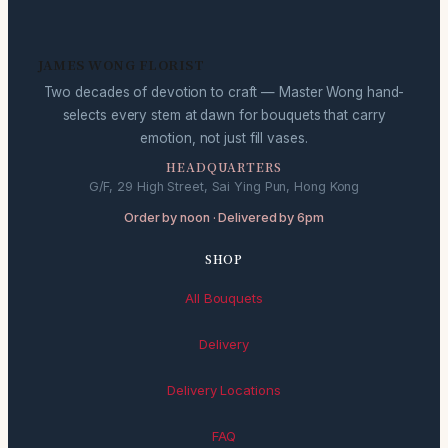
JAMES WONG FLORIST
Two decades of devotion to craft — Master Wong hand-
selects every stem at dawn for bouquets that carry
emotion, not just fill vases.
HEADQUARTERS
G/F, 29 High Street, Sai Ying Pun, Hong Kong
Order by noon · Delivered by 6pm
SHOP
All Bouquets
Delivery
Delivery Locations
FAQ