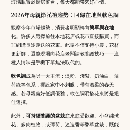
玻璃瓶置於廚房窗台，每天都能帶來好心情。
2026年母親節花禮趨勢：回歸在地與軟色調
觀察今年市場趨勢，消費者明顯轉向
簡單與在地
化
。許多人選擇前往本地花店或花市直接購買，而
非網購長途運送的花束。此舉不僅支持小農，花材
更新鮮，還能現場向花店老闆請教養護技巧——這
種人情味是手機下單無法取代的。
軟色調
成為另一大主流：淡粉、淺紫、奶油白、薄
荷綠等色系，擺設家中不刺眼，帶有溫柔的春天
感。若母親偏好低調優雅，軟色調混搭花束將是絕
佳選擇。
此外，
可持續養護的盆栽
愈來愈受歡迎。小盆繡球
花、多肉植物，或薄荷、迷迭香等香草盆栽，既能