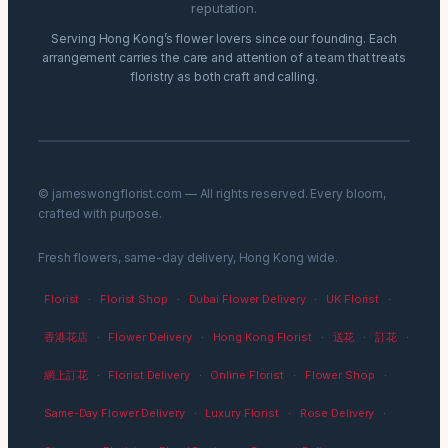
reputation.
Serving Hong Kong’s flower lovers since our founding. Each
arrangement carries the care and attention of a team that treats
floristry as both craft and calling.
© jameswongflorist.com — All rights reserved. Every bloom,
crafted with purpose.
Fresh flowers, same-day delivery, Hong Kong wide.
Florist
·
Florist Shop
·
Dubai Flower Delivery
·
UK Florist
·
香港花店
·
Flower Delivery
·
Hong Kong Florist
·
送花
·
訂花
·
網上訂花
·
Florist Delivery
·
Online Florist
·
Flower Shop
·
Same-Day Flower Delivery
·
Luxury Florist
·
Rose Delivery
·