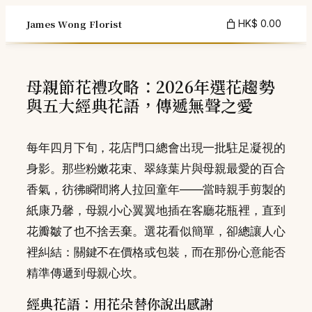
Skip
James Wong Florist
HK$ 0.00
to
content
母親節花禮攻略：2026年選花趨勢
與五大經典花語，傳遞無聲之愛
每年四月下旬，花店門口總會出現一批駐足凝視的
身影。那些粉嫩花束、翠綠葉片與母親最愛的百合
香氣，彷彿瞬間將人拉回童年——當時親手剪製的
紙康乃馨，母親小心翼翼地插在客廳花瓶裡，直到
花瓣皺了也不捨丟棄。選花看似簡單，卻總讓人心
裡糾結：關鍵不在價格或包裝，而在那份心意能否
精準傳遞到母親心坎。
經典花語：用花朵替你說出感謝