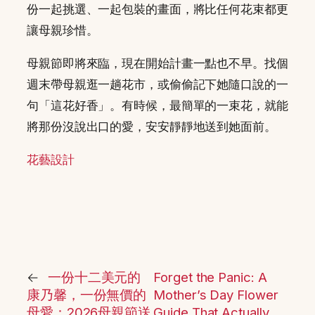
份一起挑選、一起包裝的畫面，將比任何花束都更
讓母親珍惜。
母親節即將來臨，現在開始計畫一點也不早。找個
週末帶母親逛一趟花市，或偷偷記下她隨口說的一
句「這花好香」。有時候，最簡單的一束花，就能
將那份沒說出口的愛，安安靜靜地送到她面前。
花藝設計
←
一份十二美元的
Forget the Panic: A
康乃馨，一份無價的
Mother’s Day Flower
母愛：2026母親節送
Guide That Actually