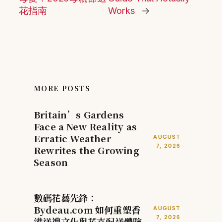
花指南
Works
→
MORE POSTS
Britain’s Gardens
Face a New Reality as
Erratic Weather
AUGUST
7, 2026
Rewrites the Growing
Season
數碼花藝先鋒：
Bydeau.com 如何重塑香
AUGUST
7, 2026
港送禮文化與花卉配送體驗