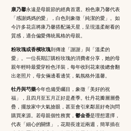
康乃馨
永遠是母親節的經典首選。粉色康乃馨代表
「感謝媽媽的愛」，白色則象徵「純潔的愛」。如
今許多花店將康乃馨搭配滿天星，呈現溫柔耐看的
質感，適合偏愛傳統風格的母親。
粉玫瑰或香檳玫瑰
則傳達「謝謝」與「溫柔的
愛」。一位長期訂購粉玫瑰的消費者分享，她的母
親年輕時最愛穿粉色洋裝，每年收到花束後總會翻
出老照片，母女倆邊看邊笑，氣氛格外溫馨。
牡丹與芍藥
今年也備受矚目，象徵「美好的祝
福」，且四月至五月正好是產季。牡丹花瓣層層疊
疊，擺放家中大氣搶眼，甚至會引來鄰居好奇詢問
購買來源。若母親個性務實，
鬱金香
是理想選擇，
代表「細心的關懷」，花期長達近兩週，簡單插在