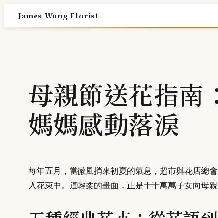
Skip
James Wong Florist
to
content
母親節送花指南：
媽媽感動落淚
每年五月，當微風捎來初夏的氣息，超市與花店總會
入花束中。這輕柔的畫面，正是千千萬萬子女向母親
五種經典花卉：從花語到