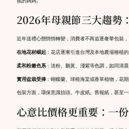
氛的媽媽。
2026年母親節三大趨
近年送禮心態悄悄轉變，消費者不再追逐奢華包裝，
在地花材崛起
：花店逐漸引進台灣及本地農場種植的
柔和粉嫩色系
：淡粉、鵝黃、淺紫等色調，如同清晨
實用盆栽受捧
：蝴蝶蘭、球根海棠或香草植物，花期
包裝方面，環保意識抬頭。牛皮紙、舊報紙，甚至一
心意比價格更重要：一份