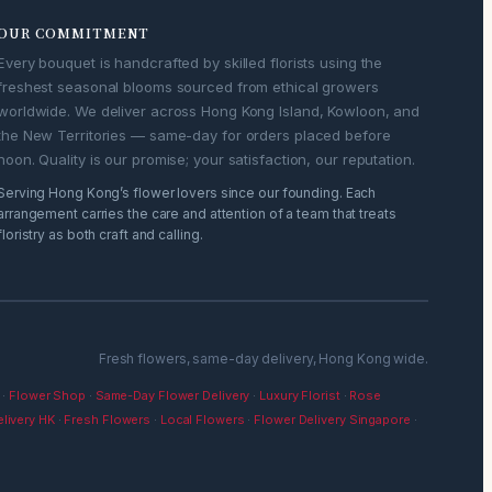
OUR COMMITMENT
Every bouquet is handcrafted by skilled florists using the
freshest seasonal blooms sourced from ethical growers
worldwide. We deliver across Hong Kong Island, Kowloon, and
the New Territories — same-day for orders placed before
noon. Quality is our promise; your satisfaction, our reputation.
Serving Hong Kong’s flower lovers since our founding. Each
arrangement carries the care and attention of a team that treats
floristry as both craft and calling.
Fresh flowers, same-day delivery, Hong Kong wide.
·
Flower Shop
·
Same-Day Flower Delivery
·
Luxury Florist
·
Rose
livery HK
·
Fresh Flowers
·
Local Flowers
·
Flower Delivery Singapore
·