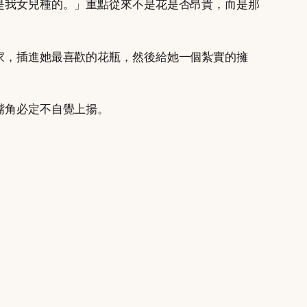
是我女兒種的。」重點從來不是花是否昂貴，而是那
家，插進她最喜歡的花瓶，然後給她一個紮實的擁
嘴角必定不自覺上揚。