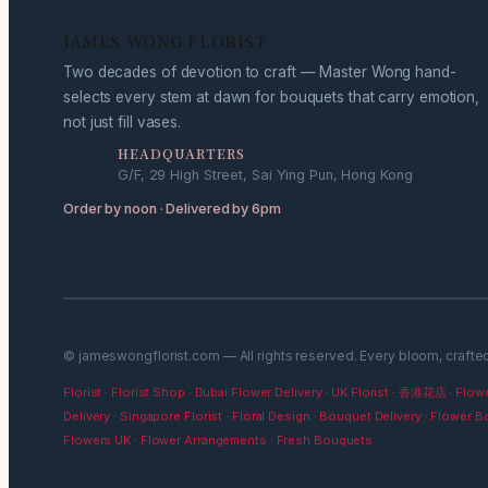
JAMES WONG FLORIST
Two decades of devotion to craft — Master Wong hand-
selects every stem at dawn for bouquets that carry emotion,
not just fill vases.
HEADQUARTERS
G/F, 29 High Street, Sai Ying Pun, Hong Kong
Order by noon · Delivered by 6pm
© jameswongflorist.com — All rights reserved. Every bloom, crafte
Florist
·
Florist Shop
·
Dubai Flower Delivery
·
UK Florist
·
香港花店
·
Flowe
Delivery
·
Singapore Florist
·
Floral Design
·
Bouquet Delivery
·
Flower B
Flowers UK
·
Flower Arrangements
·
Fresh Bouquets