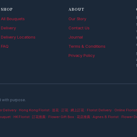
SHOP
ABOUT
All Bouquets
Our Story
Delivery
Contact Us
Delivery Locations
Journal
FAQ
Terms & Conditions
Privacy Policy
d with purpose.
r Delivery
·
Hong Kong Florist
·
送花
·
訂花
·
網上訂花
·
Florist Delivery
·
Online Florist
ouquet
·
HK Florist
·
訂花推薦
·
Flower Gift Box
·
花店推薦
·
Agnes B Florist
·
Flower De