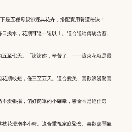
以下是五種母親節經典花卉，搭配實用養護秘訣：
每日換水，花期可達一週以上。適合送給傳統含蓄、
約五至七天。「謝謝妳，辛苦了」——這束花就是最
但花期較短，僅三至五天。適合愛美、喜歡浪漫驚喜
媽不愛張揚，偏好簡單的小確幸，鬱金香是絕佳選
整枝花浸泡半小時。適合重視家庭聚會、喜歡熱鬧氣