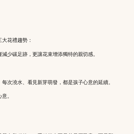
三大花禮趨勢：
僅減少碳足跡，更讓花束增添獨特的親切感。
。每次澆水、看見新芽萌發，都是孩子心意的延續。
心意。