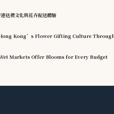
塑香港送禮文化與花卉配送體驗
ong Kong’s Flower Gifting Culture Through 
et Markets Offer Blooms for Every Budget