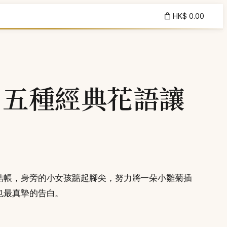
HK$ 0.00
，五種經典花語讓
結帳，身旁的小女孩踮起腳尖，努力將一朵小雛菊插
也最真摯的告白。