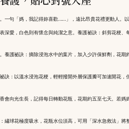
。一句「媽，我記得妳喜歡……」，遠比昂貴花禮更動人。
表深愛，白色則有懷念與純潔之意。養護祕訣：斜剪花梗、
。養護祕訣：摘除浸泡水中的葉片，加入少許保鮮劑，花期
祕訣：以溫水浸泡花梗，輕輕撥開外層保護瓣可加速開花，
香會向光生長，記得每日轉動花瓶，花期約五至七天。若媽
：繡球花極度吸水，花瓶水位須高，可用「深水急救法」將