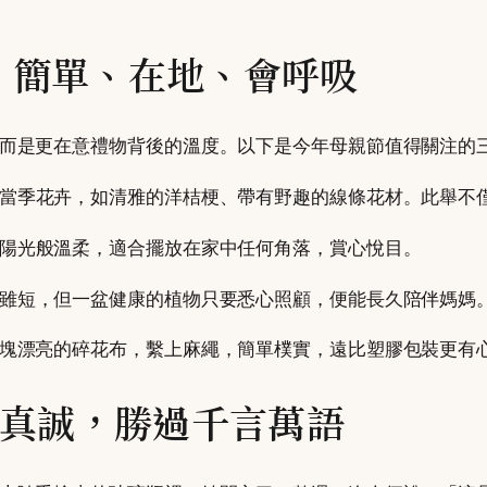
勢：簡單、在地、會呼吸
而是更在意禮物背後的溫度。以下是今年母親節值得關注的
當季花卉，如清雅的洋桔梗、帶有野趣的線條花材。此舉不
陽光般溫柔，適合擺放在家中任何角落，賞心悅目。
雖短，但一盆健康的植物只要悉心照顧，便能長久陪伴媽媽
塊漂亮的碎花布，繫上麻繩，簡單樸實，遠比塑膠包裝更有
真誠，勝過千言萬語