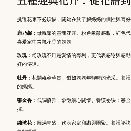
挑選花束不必煩惱，關鍵在於了解媽媽的個性與喜好
康乃馨
：母親節的靈魂花卉。粉色象徵感激，紅色代
喜愛家中常飄花香的媽媽。
玫瑰
：粉玫瑰不只是愛情的專利，更代表感謝與感動
好的傳達。
牡丹
：花開雍容華貴，猶如媽媽年輕時的光采。養護
的媽媽。
鬱金香
：低調優雅，象徵細心關懷。養護祕訣：鬱金
擇。
繡球花
：圓滿豐盛，代表家庭和諧與團聚。養護祕訣