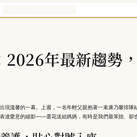
SHOP
DELIVERY LOCATIONS
2026年最新趨勢
出現溫馨的一幕。上週，一名年輕父親抱著一束康乃馨排隊
表達愛意的縮影——選花送給媽媽，有時是我們最笨拙、卻
養護，貼心對號入座