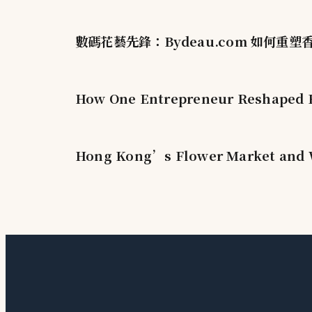
數碼花藝先鋒：Bydeau.com 如何重
How One Entrepreneur Reshaped H
Hong Kong’s Flower Market and W