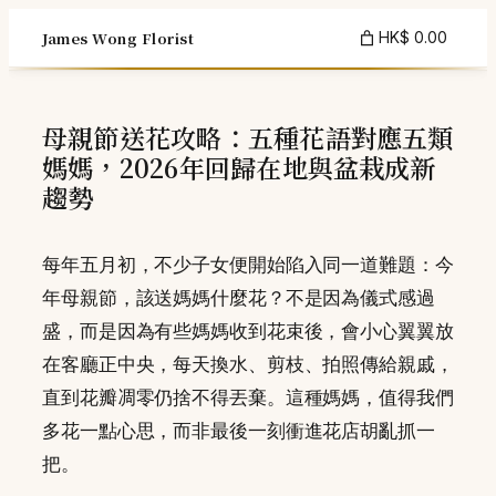
Skip
James Wong Florist
HK$ 0.00
to
content
母親節送花攻略：五種花語對應五類
媽媽，2026年回歸在地與盆栽成新
趨勢
每年五月初，不少子女便開始陷入同一道難題：今
年母親節，該送媽媽什麼花？不是因為儀式感過
盛，而是因為有些媽媽收到花束後，會小心翼翼放
在客廳正中央，每天換水、剪枝、拍照傳給親戚，
直到花瓣凋零仍捨不得丟棄。這種媽媽，值得我們
多花一點心思，而非最後一刻衝進花店胡亂抓一
把。