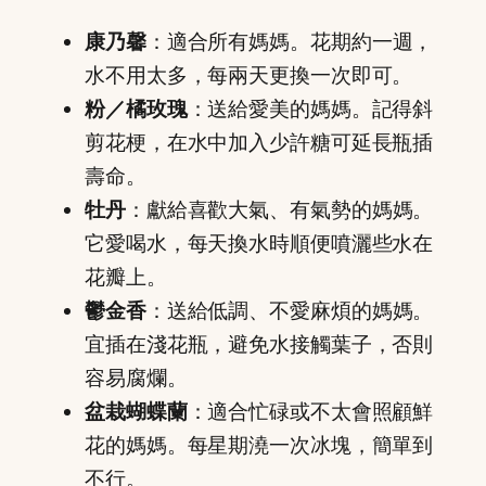
康乃馨
：適合所有媽媽。花期約一週，
水不用太多，每兩天更換一次即可。
粉／橘玫瑰
：送給愛美的媽媽。記得斜
剪花梗，在水中加入少許糖可延長瓶插
壽命。
牡丹
：獻給喜歡大氣、有氣勢的媽媽。
它愛喝水，每天換水時順便噴灑些水在
花瓣上。
鬱金香
：送給低調、不愛麻煩的媽媽。
宜插在淺花瓶，避免水接觸葉子，否則
容易腐爛。
盆栽蝴蝶蘭
：適合忙碌或不太會照顧鮮
花的媽媽。每星期澆一次冰塊，簡單到
不行。