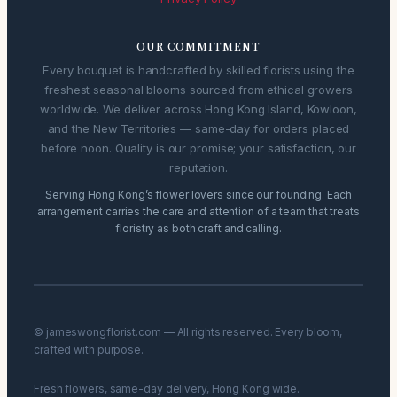
OUR COMMITMENT
Every bouquet is handcrafted by skilled florists using the
freshest seasonal blooms sourced from ethical growers
worldwide. We deliver across Hong Kong Island, Kowloon,
and the New Territories — same-day for orders placed
before noon. Quality is our promise; your satisfaction, our
reputation.
Serving Hong Kong’s flower lovers since our founding. Each
arrangement carries the care and attention of a team that treats
floristry as both craft and calling.
© jameswongflorist.com — All rights reserved. Every bloom,
crafted with purpose.
Fresh flowers, same-day delivery, Hong Kong wide.