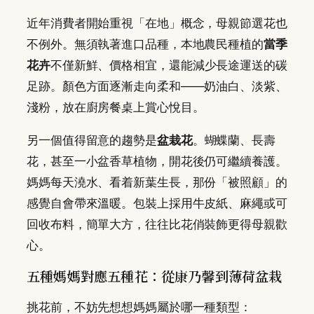
近年消費者開始重視「在地」概念，母親節選花也
不例外。無須執著進口品種，本地農民種植的
當季
花卉
不僅新鮮、價格相宜，還能減少長途運送的碳
足跡。顏色方面逐漸走向柔和——奶油白、淡紫、
淺粉，放在廚房餐桌上賞心悅目。
另一個值得留意的趨勢是
盆栽花
。蝴蝶蘭、長壽
花，甚至一小盆香草植物，開花後仍可繼續養護。
媽媽每天澆水、看着新葉生長，那份「被照顧」的
感覺自會帶來溫暖。包裝上採用牛皮紙、麻繩或可
回收布料，簡單大方，往往比花俏裝飾更得母親歡
心。
五種媽媽對應五種花：從康乃馨到薄荷盆栽
挑花前，不妨先想想媽媽屬於哪一種類型：