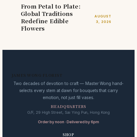
From Petal to Plate:
Global Traditions
AUGUST
Redefine Edible
3, 2026
Flowers
JAMES WONG FLORIST
Two decades of devotion to craft — Master Wong hand-
selects every stem at dawn for bouquets that carry
emotion, not just fill vases.
HEADQUARTERS
G/F, 29 High Street, Sai Ying Pun, Hong Kong
Order by noon · Delivered by 6pm
SHOP