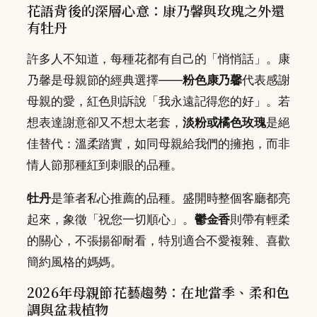
花語背後的深層心意：康乃馨與玫瑰之外還
有牡丹
許多人不知道，每種花都有自己的「悄悄話」。康
乃馨是母親節的經典選擇——
粉色康乃馨
代表感謝
母親的愛，紅色則訴說「我永遠記得您的好」。若
想表達謝意卻又不想太老套，
淡粉或橘色玫瑰
是絕
佳替代：溫柔踏實，如同母親給我們的擁抱，而非
情人節那種紅到刺眼的品種。
牡丹
是筆者私心推薦的品種。盛開時整個客廳都亮
起來，象徵「祝您一切順心」。
鬱金香
則帶有輕柔
的關心，不張揚卻耐看，特別適合不愛複雜、喜歡
簡約風格的媽媽。
2026年母親節花藝趨勢：在地當季、柔和色
調與盆栽植物