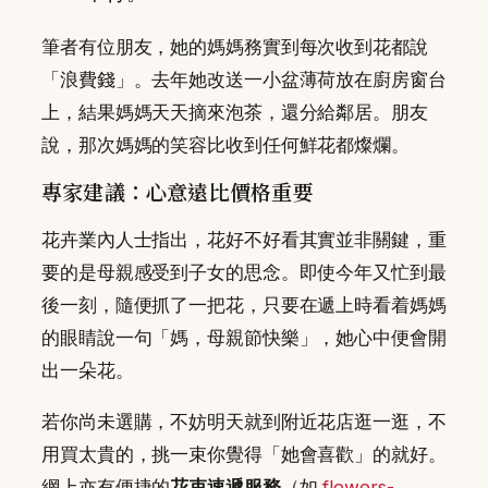
筆者有位朋友，她的媽媽務實到每次收到花都說
「浪費錢」。去年她改送一小盆薄荷放在廚房窗台
上，結果媽媽天天摘來泡茶，還分給鄰居。朋友
說，那次媽媽的笑容比收到任何鮮花都燦爛。
專家建議：心意遠比價格重要
花卉業內人士指出，花好不好看其實並非關鍵，重
要的是母親感受到子女的思念。即使今年又忙到最
後一刻，隨便抓了一把花，只要在遞上時看着媽媽
的眼睛說一句「媽，母親節快樂」，她心中便會開
出一朵花。
若你尚未選購，不妨明天就到附近花店逛一逛，不
用買太貴的，挑一束你覺得「她會喜歡」的就好。
網上亦有便捷的
花束速遞服務
（如
flowers-