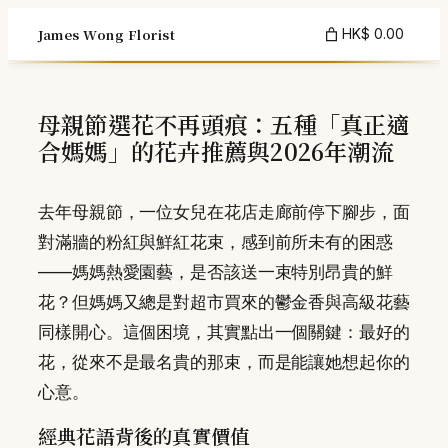
Skip
James Wong Florist
HK$ 0.00
to
content
母親節選花不再頭痕：五種「真正適
合媽媽」的花卉推薦與2026年潮流
去年母親節，一位女兒在花店走廊前停下腳步，面
對滿牆的粉紅與鮮紅花束，感到前所未有的困惑
——媽媽熱愛園藝，是否該送一束特別昂貴的鮮
花？但媽媽又總是對超市買來的鬱金香與高級花藝
同樣開心。這個困境，其實點出一個關鍵：最好的
花，從來不是最名貴的那束，而是能讓她想起你的
心意。
經典花語背後的真實價值