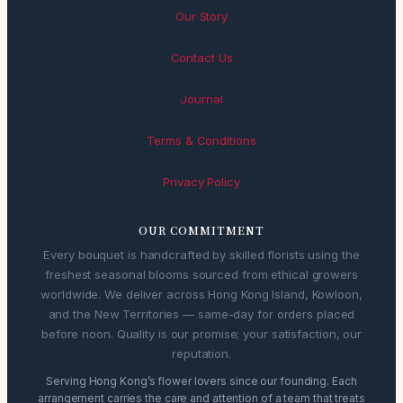
Our Story
Contact Us
Journal
Terms & Conditions
Privacy Policy
OUR COMMITMENT
Every bouquet is handcrafted by skilled florists using the
freshest seasonal blooms sourced from ethical growers
worldwide. We deliver across Hong Kong Island, Kowloon,
and the New Territories — same-day for orders placed
before noon. Quality is our promise; your satisfaction, our
reputation.
Serving Hong Kong’s flower lovers since our founding. Each
arrangement carries the care and attention of a team that treats