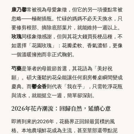
康乃馨
常被視為母愛象徵，但它的另一項優點常被
忽略——極耐插瓶。忙碌的媽媽不必天天換水，只
要修剪根部、摘除底部葉片，就能維持一週以上。
玫瑰
同樣象徵感謝，但與其花大錢買長梗品種，不
如選擇「花園玫瑰」：花瓣柔軟、香氣濃郁，更像
一個溫暖擁抱而非正式鞠躬。
芍藥
是筆者的母親節首選，其花語為「美好祝
願」。碩大蓬鬆的花朵能讓任何廚房餐桌瞬間變成
慶典。而
鬱金香
則代表「我在乎」，只需乾淨花瓶
與清水，就能挺立一週，簡單卻深刻。
2026年花卉潮流：回歸自然，延續心意
即將到來的2026年，花藝界正回歸最質樸的風
格。本地農場鮮花成為主流，甚至莖部還帶點泥