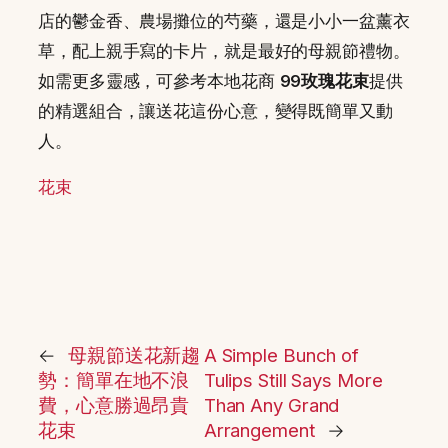
店的鬱金香、農場攤位的芍藥，還是小小一盆薰衣
草，配上親手寫的卡片，就是最好的母親節禮物。
如需更多靈感，可參考本地花商
99玫瑰花束
提供
的精選組合，讓送花這份心意，變得既簡單又動
人。
花束
←
母親節送花新趨
A Simple Bunch of
勢：簡單在地不浪
Tulips Still Says More
費，心意勝過昂貴
Than Any Grand
花束
Arrangement
→