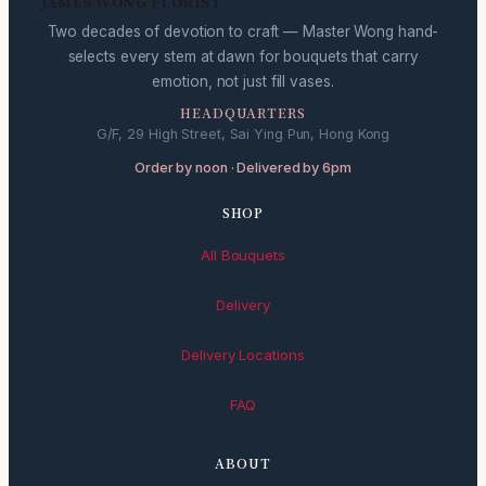
JAMES WONG FLORIST
Two decades of devotion to craft — Master Wong hand-
selects every stem at dawn for bouquets that carry
emotion, not just fill vases.
HEADQUARTERS
G/F, 29 High Street, Sai Ying Pun, Hong Kong
Order by noon · Delivered by 6pm
SHOP
All Bouquets
Delivery
Delivery Locations
FAQ
ABOUT