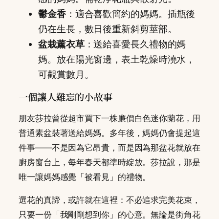
鬱金香
：適合喜歡簡約的媽媽。插瓶後
仍在生長，數日後重新斜剪莖部。
盆栽薰衣草
：送給喜愛長久禮物的媽
媽。放在陽光窗邊，表土乾燥時澆水，
可觀賞數月。
一個讓人難忘的小故事
朋友莎拉曾從超市買下一株廉價白色迷你蘭花，用
普通素盆裝著送給媽媽。多年後，媽媽仍會提起這
件事——不是因為它昂貴，而是因為那盆花就放在
廚房窗台上，每年春天都準時綻放。莎拉說，那是
唯一讓媽媽感覺「被看見」的禮物。
選花的真諦，或許就在這裡：不必追求完美花束，
只要一份「我剛剛想到你」的心意。無論是街角花