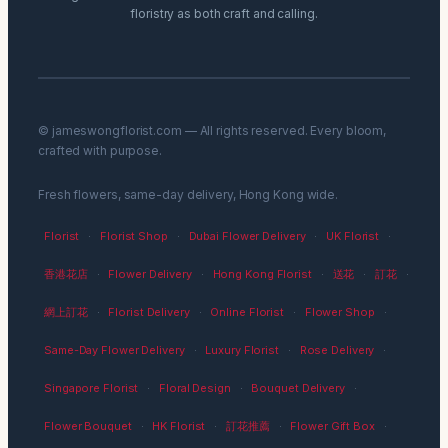
floristry as both craft and calling.
© jameswongflorist.com — All rights reserved. Every bloom,
crafted with purpose.
Fresh flowers, same-day delivery, Hong Kong wide.
Florist
·
Florist Shop
·
Dubai Flower Delivery
·
UK Florist
·
香港花店
·
Flower Delivery
·
Hong Kong Florist
·
送花
·
訂花
·
網上訂花
·
Florist Delivery
·
Online Florist
·
Flower Shop
·
Same-Day Flower Delivery
·
Luxury Florist
·
Rose Delivery
·
Singapore Florist
·
Floral Design
·
Bouquet Delivery
·
Flower Bouquet
·
HK Florist
·
訂花推薦
·
Flower Gift Box
·