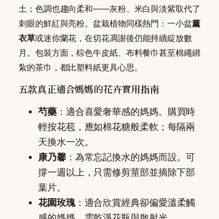
土；色調也趨向柔和——灰粉、米白與淡紫取代了
刺眼的鮮紅與亮粉。盆栽植物同樣熱門：一小盆
薰
衣草
或迷你蘭花，在切花凋謝後仍能持續綻放數
月。包裝方面，棕色牛皮紙、布料餐巾甚至棉繩綁
紮的茶巾，都比塑料紙更具心思。
五款真正適合媽媽的花卉實用指南
芍藥
：適合喜愛奢華感的媽媽。購買時
輕按花苞，應如棉花糖般柔軟；每隔兩
天換水一次。
康乃馨
：為常忘記換水的媽媽而設。可
撐一週以上，只需修剪莖部並摘除下部
葉片。
花園玫瑰
：適合欣賞經典卻偏愛溫柔觸
感的媽媽。需乾淨花瓶與散射光。