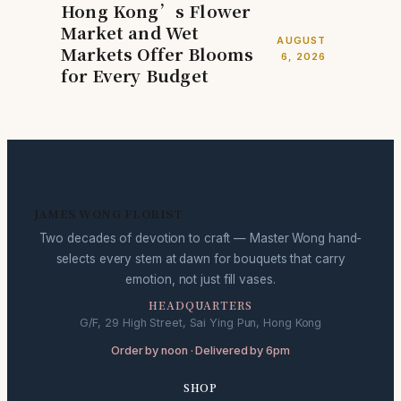
Hong Kong’s Flower
Market and Wet
AUGUST
Markets Offer Blooms
6, 2026
for Every Budget
JAMES WONG FLORIST
Two decades of devotion to craft — Master Wong hand-
selects every stem at dawn for bouquets that carry
emotion, not just fill vases.
HEADQUARTERS
G/F, 29 High Street, Sai Ying Pun, Hong Kong
Order by noon · Delivered by 6pm
SHOP