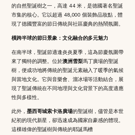
的自然聖誕樹之一，高達 44 米，是德國著名聖誕
市集的核心。它以超過 48,000 個裝飾品妝點，體
現了德國豐富的節日傳統與社區慶典的熱鬧氛圍。
橫跨半球的節日景象：文化融合的多元魅力
在南半球，聖誕節適逢炎炎夏季，這為節慶氛圍帶
來了獨特的調整。位於
澳洲雪梨
馬丁廣場的聖誕
樹，便成功地將傳統的聖誕元素融入了暖季的氣候
與當地文化。它與音樂會、溜冰場等活動結合，展
現了聖誕傳統在不同地理與文化背景下的高度適應
性與多樣性。
此外，
墨西哥城索卡洛廣場
的聖誕樹，儘管是本世
紀初的現代新星，卻迅速成為國家自豪感的體現。
這棵雄偉的聖誕樹與傳統的耶誕馬槽