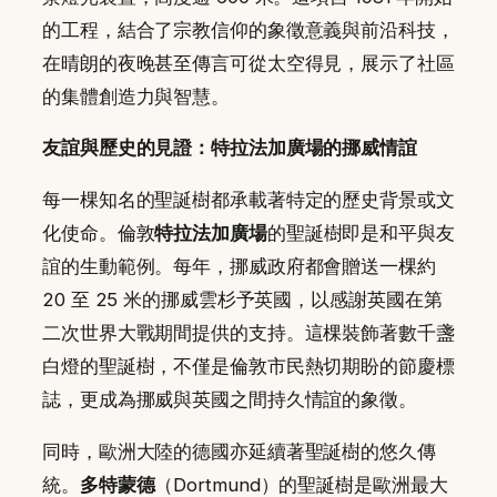
的工程，結合了宗教信仰的象徵意義與前沿科技，
在晴朗的夜晚甚至傳言可從太空得見，展示了社區
的集體創造力與智慧。
友誼與歷史的見證：特拉法加廣場的挪威情誼
每一棵知名的聖誕樹都承載著特定的歷史背景或文
化使命。倫敦
特拉法加廣場
的聖誕樹即是和平與友
誼的生動範例。每年，挪威政府都會贈送一棵約
20 至 25 米的挪威雲杉予英國，以感謝英國在第
二次世界大戰期間提供的支持。這棵裝飾著數千盞
白燈的聖誕樹，不僅是倫敦市民熱切期盼的節慶標
誌，更成為挪威與英國之間持久情誼的象徵。
同時，歐洲大陸的德國亦延續著聖誕樹的悠久傳
統。
多特蒙德
（Dortmund）的聖誕樹是歐洲最大