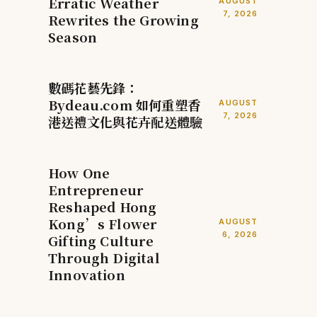
Erratic Weather
AUGUST
7, 2026
Rewrites the Growing
Season
數碼花藝先鋒：
Bydeau.com 如何重塑香
AUGUST
7, 2026
港送禮文化與花卉配送體驗
How One
Entrepreneur
Reshaped Hong
Kong’s Flower
AUGUST
6, 2026
Gifting Culture
Through Digital
Innovation