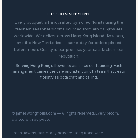
OUR COMMITMENT
Every bouquet is handcrafted by skilled florists using the
freshest seasonal blooms sourced from ethical growers
worldwide. We deliver across Hong Kong Island, Kowloon,
and the New Territories — same-day for orders placed
before noon. Quality is our promise; your satisfaction, our
reputation.
Serving Hong Kong’s flower lovers since our founding. Each
arrangement carries the care and attention of a team that treats
floristry as both craft and calling.
© jameswongflorist.com — All rights reserved. Every bloom,
crafted with purpose.
Fresh flowers, same-day delivery, Hong Kong wide.