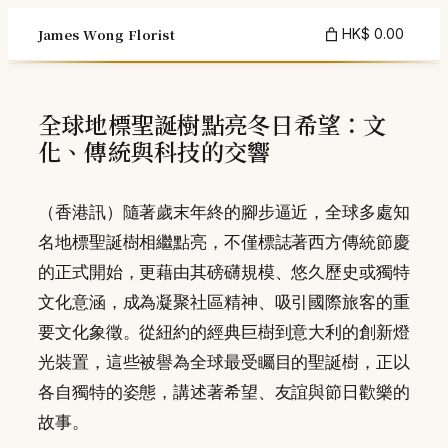
Skip
James Wong Florist
HK$ 0.00
to
content
全球地標聖誕樹點亮冬日希望：文
化、傳統與科技的交響
（香港訊）隨著歲末年終的腳步逼近，全球多處知
名地標聖誕樹相繼點亮，不僅標誌著西方傳統節慶
的正式開始，更藉由其磅礴規模、悠久歷史或獨特
文化意涵，成為凝聚社區精神、吸引國際旅客的重
要文化象徵。從紐約的經典巨樹到意大利的創新燈
光裝置，這些被譽為全球最受矚目的聖誕樹，正以
各自獨特的姿態，講述著希望、友誼與節日歡樂的
故事。