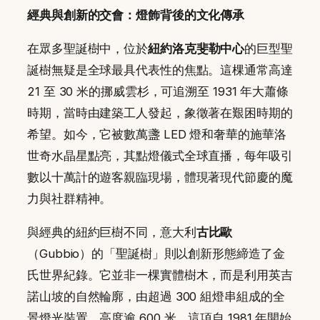
經典與創新的交會：燈飾背後的文化傳承
在眾多聖誕樹中，位於
紐約洛克斐勒中心
的巨型聖
誕樹無疑是全球最具代表性的焦點。這棵通常高達
21 至 30 米的挪威雲杉，可追溯至 1931 年大蕭條
時期，當時由建築工人發起，象徵著在艱困時期的
希望。如今，它被數萬盞 LED 燈和奢華的施華洛
世奇水晶星點亮，其點燈儀式全球直播，每年吸引
數以十萬計的遊客親臨現場，體現著現代節慶的魔
力與社群精神。
與經典的紐約巨樹不同，意大利
古比歐
（Gubbio）的「聖誕樹」則以創新形態締造了金
氏世界紀錄。它並非一棵實體樹木，而是利用英吉
諾山坡的自然輪廓，由超過 300 組燈串組成的全
景燈光裝置，高度逾 600 米。這項自 1981 年開始