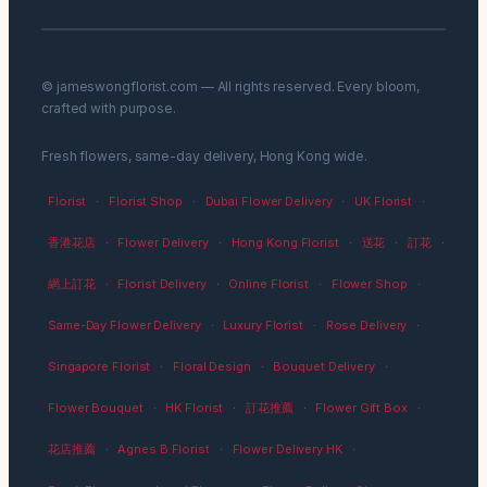
© jameswongflorist.com — All rights reserved. Every bloom,
crafted with purpose.
Fresh flowers, same-day delivery, Hong Kong wide.
Florist
·
Florist Shop
·
Dubai Flower Delivery
·
UK Florist
·
香港花店
·
Flower Delivery
·
Hong Kong Florist
·
送花
·
訂花
·
網上訂花
·
Florist Delivery
·
Online Florist
·
Flower Shop
·
Same-Day Flower Delivery
·
Luxury Florist
·
Rose Delivery
·
Singapore Florist
·
Floral Design
·
Bouquet Delivery
·
Flower Bouquet
·
HK Florist
·
訂花推薦
·
Flower Gift Box
·
花店推薦
·
Agnes B Florist
·
Flower Delivery HK
·