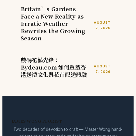
Britain’s Gardens
Face a New Reality as
Erratic Weather
AUGUST
7, 2026
Rewrites the Growing
Season
數碼花藝先鋒：
Bydeau.com 如何重塑香
AUGUST
7, 2026
港送禮文化與花卉配送體驗
JAMES WONG FLORIST
Two decades of devotion to craft — Master Wong hand-