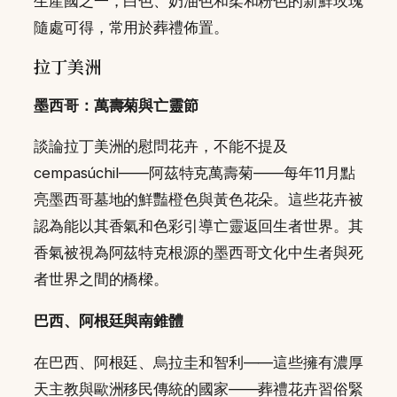
生產國之一，白色、奶油色和柔和粉色的新鮮玫瑰
隨處可得，常用於葬禮佈置。
拉丁美洲
墨西哥：萬壽菊與亡靈節
談論拉丁美洲的慰問花卉，不能不提及
cempasúchil——阿茲特克萬壽菊——每年11月點
亮墨西哥墓地的鮮豔橙色與黃色花朵。這些花卉被
認為能以其香氣和色彩引導亡靈返回生者世界。其
香氣被視為阿茲特克根源的墨西哥文化中生者與死
者世界之間的橋樑。
巴西、阿根廷與南錐體
在巴西、阿根廷、烏拉圭和智利——這些擁有濃厚
天主教與歐洲移民傳統的國家——葬禮花卉習俗緊