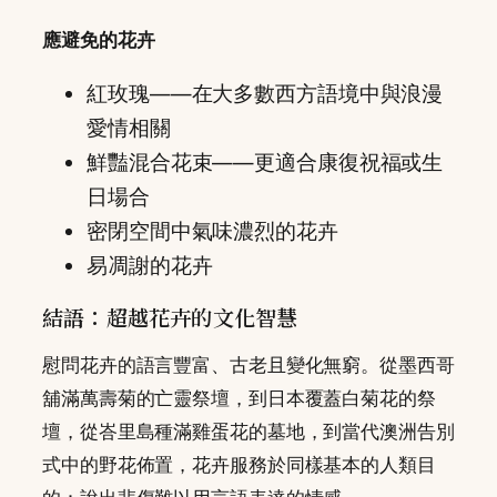
應避免的花卉
紅玫瑰——在大多數西方語境中與浪漫
愛情相關
鮮豔混合花束——更適合康復祝福或生
日場合
密閉空間中氣味濃烈的花卉
易凋謝的花卉
結語：超越花卉的文化智慧
慰問花卉的語言豐富、古老且變化無窮。從墨西哥
舖滿萬壽菊的亡靈祭壇，到日本覆蓋白菊花的祭
壇，從峇里島種滿雞蛋花的墓地，到當代澳洲告別
式中的野花佈置，花卉服務於同樣基本的人類目