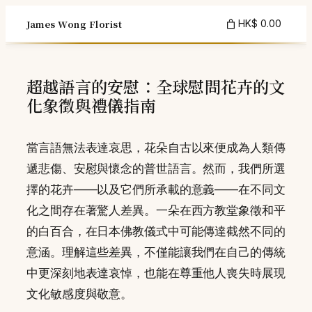
Skip
James Wong Florist
HK$ 0.00
to
content
超越語言的安慰：全球慰問花卉的文
化象徵與禮儀指南
當言語無法表達哀思，花朵自古以來便成為人類傳
遞悲傷、安慰與懷念的普世語言。然而，我們所選
擇的花卉——以及它們所承載的意義——在不同文
化之間存在著驚人差異。一朵在西方教堂象徵和平
的白百合，在日本佛教儀式中可能傳達截然不同的
意涵。理解這些差異，不僅能讓我們在自己的傳統
中更深刻地表達哀悼，也能在尊重他人喪失時展現
文化敏感度與敬意。