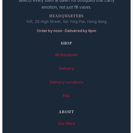
selects every stem at dawn for bouquets that carry
emotion, not just fill vases.
HEADQUARTERS
G/F, 29 High Street, Sai Ying Pun, Hong Kong
Order by noon · Delivered by 6pm
SHOP
All Bouquets
Delivery
Delivery Locations
FAQ
ABOUT
Our Story