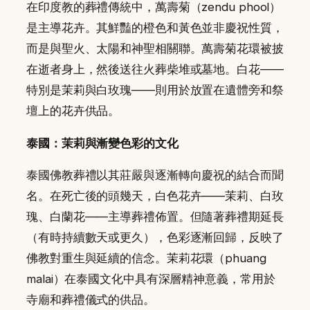
在印度教的葬禮傳統中，萬壽菊（zendu phool）
是主導花卉。其鮮豔的橙色和黃色並非慶祝性質，
而是與聖火、太陽和神聖相關聯。萬壽菊花環被披
在逝者身上，然後送往火葬柴堆或墓地。白花——
特別是茉莉與白玫瑰——則用於放置在遺體旁和祭
壇上的花卉供品。
泰國：茉莉與漸變色彩的文化
泰國佛教葬禮以其莊嚴與逐漸轉向慶祝的結合而聞
名。在死亡後的頭幾天，白色花卉——茉莉、白玫
瑰、白蘭花——主導葬禮佈置。但隨著葬禮期延長
（有時持續數天或更久），色彩逐漸回歸，反映了
佛教對重生與延續的信念。茉莉花環（phuang
malai）在泰國文化中具有深層精神意義，常用於
寺廟和葬禮儀式的供品。