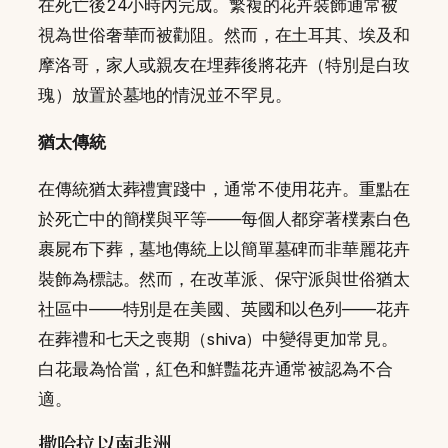
在死亡後24小時內完成。繁複的花卉裝飾通常被
視為世俗奢華而被勸阻。然而，在土耳其、埃及和
摩洛哥，家人或親友在埋葬後將花卉（特別是白玫
瑰）放置於墓地的情況並不罕見。
猶太傳統
在傳統猶太葬禮實踐中，通常不使用花卉。重點在
於死亡中的簡樸與平等——每個人都穿著樸素白色
裹屍布下葬，墓地傳統上以簡單墓碑而非華麗花卉
裝飾為標誌。然而，在改革派、保守派與世俗猶太
社區中——特別是在美國、英國和以色列——花卉
在葬禮和七天之喪期（shiva）中變得更加常見。
白花最為恰當，紅色和鮮豔花卉通常被認為不合
適。
撒哈拉以南非洲