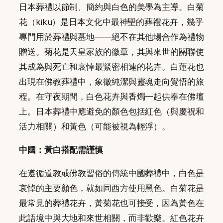
日本葬禮以節制、簡約與白色的美學為主導。白菊
花（kiku）是日本文化中最神聖的葬禮花卉，幾乎
專門用於葬禮與墓地——絕不在其他場合作為禮物
贈送。菊花是天皇家族的徽章，其與來世的關聯使
其成為與死亡和哀悼最緊密相連的花卉。白蓮花也
出現在佛教葬禮中，象徵純潔與靈魂走向覺悟的旅
程。在守夜期間，白色花卉與香燭一起供奉在佛壇
上。日本葬禮中應避免的顏色包括紅色（與慶祝和
活力相關）和黃色（可能被視為輕浮）。
中國：黃白搭配需謹慎
在遵循道教或佛教習俗的傳統中國葬禮中，白色是
哀悼的主要顏色，就如同西方使用黑色。白菊花是
最常見的葬禮花卉，黃菊花也可接受，因為黃色在
此語境中與大地和來世相關，而非歡樂。紅色花卉