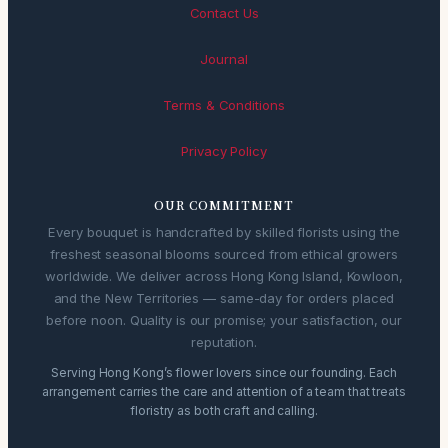
Contact Us
Journal
Terms & Conditions
Privacy Policy
OUR COMMITMENT
Every bouquet is handcrafted by skilled florists using the
freshest seasonal blooms sourced from ethical growers
worldwide. We deliver across Hong Kong Island, Kowloon,
and the New Territories — same-day for orders placed
before noon. Quality is our promise; your satisfaction, our
reputation.
Serving Hong Kong’s flower lovers since our founding. Each
arrangement carries the care and attention of a team that treats
floristry as both craft and calling.