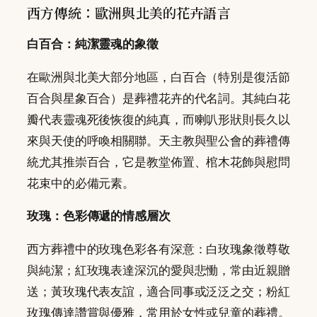
西方傳統：歐洲與北美的花卉語言
白百合：純潔靈魂的象徵
在歐洲與北美大部分地區，白百合（特別是復活節
百合與星象百合）是葬禮花卉的代名詞。其純白花
瓣代表靈魂死後恢復的純真，而喇叭形狀則長久以
來與天使的呼喚相關聯。天主教與聖公會的葬禮傳
統尤其推崇百合，它是教堂佈置、棺木花飾與慰問
花束中的必備元素。
玫瑰：色彩傳遞的情感層次
西方葬禮中的玫瑰色彩各有深意：白玫瑰象徵尊敬
與純潔；紅玫瑰表達深沉的愛與悲慟，常由近親贈
送；黃玫瑰代表友誼，適合同事或泛泛之交；粉紅
玫瑰傳達讚賞與優雅，常用於女性或兒童的葬禮。