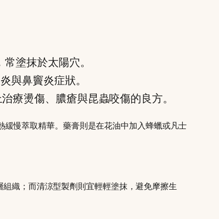
，常塗抹於太陽穴。
鼻炎與鼻竇炎症狀。
上治療燙傷、膿瘡與昆蟲咬傷的良方。
或溫熱緩慢萃取精華。藥膏則是在花油中加入蜂蠟或凡士
層組織；而清涼型製劑則宜輕輕塗抹，避免摩擦生