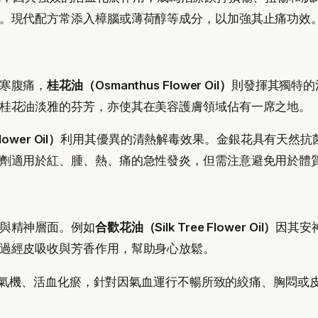
。現代配方常添入樟腦或薄荷醇等成分，以加強其止痛功效
寒腹痛，
桂花油（Osmanthus Flower Oil）
則發揮其獨特的
桂花油淡雅的芬芳，亦使其在美容護膚領域佔有一席之地。
ower Oil）
利用其優異的清熱解毒效果。金銀花具有天然抗
劑適用於紅、腫、熱、痛的急性發炎，但需注意避免用於體
與精神層面。例如
合歡花油（Silk Tree Flower Oil）
因其安
過經皮吸收與芳香作用，幫助身心放鬆。
氣機、活血化瘀，針對因氣血運行不暢所致的絞痛、胸悶或