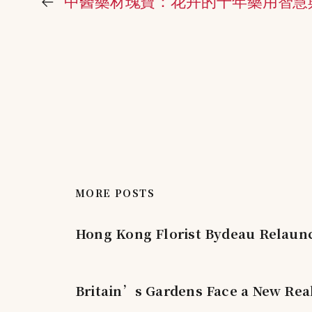
←
中醫藥材瑰寶：花卉的千年藥用智慧
MORE POSTS
Hong Kong Florist Bydeau Relaunc
Britain’s Gardens Face a New Real