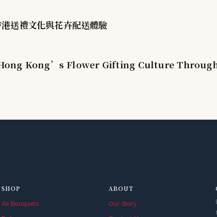
塑香港送禮文化與花卉配送體驗
ong Kong’s Flower Gifting Culture Through 
SHOP
ABOUT
All Bouquets
Our Story