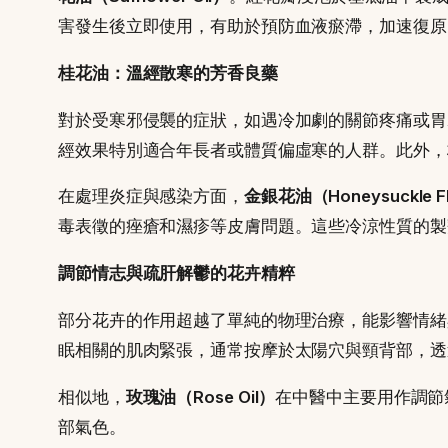
害發生後立即使用，有助於預防血液瘀滯，加速復原
桂花油：溫經散寒的芳香良藥
對於受寒邪侵襲的症狀，如遇冷加劇的關節疼痛或胃
經效果特別適合年長者或體質偏虛寒的人群。此外，
在處理炎症與感染方面，
金銀花油（Honeysuckle Fl
毒表徵的痤瘡和濕疹等皮膚問題。這些冷涼性質的製
調節情志與疏肝解鬱的花卉精粹
部分花卉的作用超越了單純的物理治療，能影響情緒
眠相關的肌肉緊張，通常按摩於太陽穴與頸背部，透
相似地，
玫瑰油（Rose Oil）
在中醫中主要用作調節
部氣色。