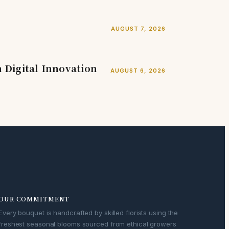
AUGUST 7, 2026
Digital Innovation
AUGUST 6, 2026
OUR COMMITMENT
Every bouquet is handcrafted by skilled florists using the
freshest seasonal blooms sourced from ethical growers