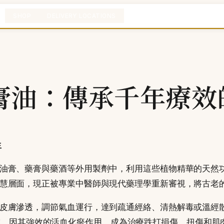
SHOP
DELIVERY LOCATIONS
膏油：傳承千年療效
生
油膏、藥膏與藥酒等外用製劑中，利用這些植物精華的天然
慧層面，現正被專業中醫師與現代藥理學重新審視，將古老
皮膚滲透，調節氣血運行，達到疏通經絡、清熱解毒或溫經
成，因其強效的活血化瘀作用，成為治療跌打損傷、扭傷和肌