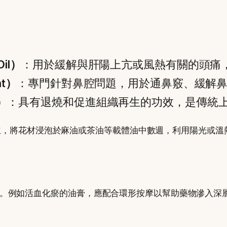
Oil）
：用於緩解與肝陽上亢或風熱有關的頭痛
nt）
：專門針對鼻腔問題，用於通鼻竅、緩解
t）
：具有退燒和促進組織再生的功效，是傳統
n）為主，將花材浸泡於麻油或茶油等載體油中數週，利用陽光
。例如活血化瘀的油膏，應配合環形按摩以幫助藥物滲入深