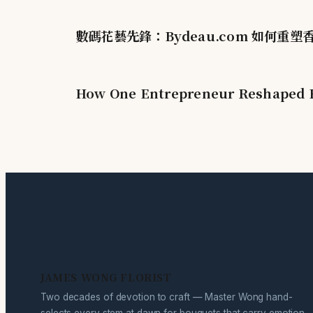
數碼花藝先鋒：Bydeau.com 如何重
How One Entrepreneur Reshaped H
JAMES WONG FLORIST
Two decades of devotion to craft — Master Wong hand-
selects every stem at dawn for bouquets that carry emotion,