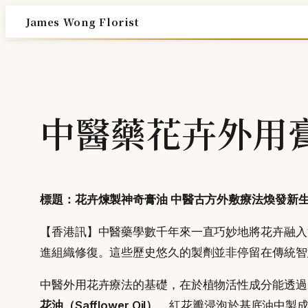
Skip
James Wong Florist
to
content
中醫藥花卉外用
標題：花卉煉製神奇膏油 中醫古方外敷療法煥發新
【香港訊】中醫藥學數千年來一直巧妙地將花卉融入
進組織修復。這些歷史悠久的製劑並非停留在傳統智
中醫外用花卉療法的基礎，在於植物活性成分能透過
花油（Safflower Oil）
。紅花瓣浸泡於基底油中製