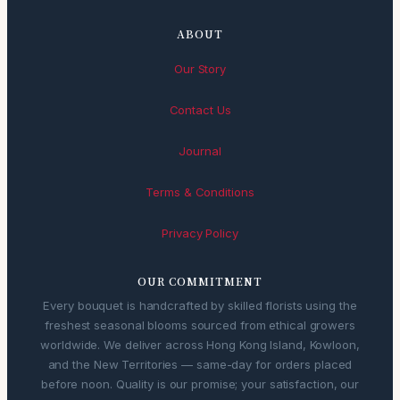
ABOUT
Our Story
Contact Us
Journal
Terms & Conditions
Privacy Policy
OUR COMMITMENT
Every bouquet is handcrafted by skilled florists using the
freshest seasonal blooms sourced from ethical growers
worldwide. We deliver across Hong Kong Island, Kowloon,
and the New Territories — same-day for orders placed
before noon. Quality is our promise; your satisfaction, our