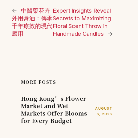
←
中醫藥花卉
Expert Insights Reveal
外用膏油：傳承
Secrets to Maximizing
千年療效的現代
Floral Scent Throw in
應用
Handmade Candles
→
MORE POSTS
Hong Kong’s Flower
Market and Wet
AUGUST
Markets Offer Blooms
6, 2026
for Every Budget