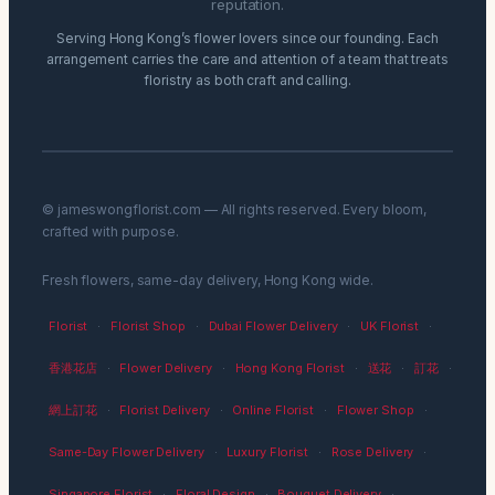
reputation.
Serving Hong Kong’s flower lovers since our founding. Each
arrangement carries the care and attention of a team that treats
floristry as both craft and calling.
© jameswongflorist.com — All rights reserved. Every bloom,
crafted with purpose.
Fresh flowers, same-day delivery, Hong Kong wide.
Florist
·
Florist Shop
·
Dubai Flower Delivery
·
UK Florist
·
香港花店
·
Flower Delivery
·
Hong Kong Florist
·
送花
·
訂花
·
網上訂花
·
Florist Delivery
·
Online Florist
·
Flower Shop
·
Same-Day Flower Delivery
·
Luxury Florist
·
Rose Delivery
·
Singapore Florist
·
Floral Design
·
Bouquet Delivery
·