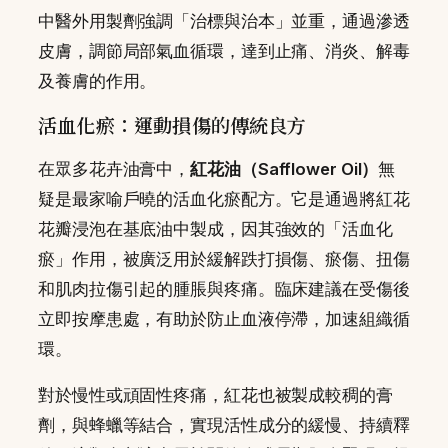
中醫外用製劑強調「治標與治本」並重，通過滲透
皮膚，調節局部氣血循環，達到止痛、消炎、解毒
及養膚的作用。
活血化瘀：運動損傷的傳統良方
在眾多花卉油膏中，
紅花油（Safflower Oil）
無
疑是最家喻戶曉的活血化瘀配方。它是通過將紅花
花瓣浸泡在基底油中製成，因其強效的「活血化
瘀」作用，被廣泛用於緩解跌打損傷、瘀傷、扭傷
和肌肉拉傷引起的腫脹與疼痛。臨床建議在受傷後
立即按摩患處，有助於防止血液停滯，加速組織循
環。
對於慢性或頑固性疼痛，紅花也被製成較稠的膏
劑，與蜂蠟等結合，實現活性成分的緩慢、持續釋