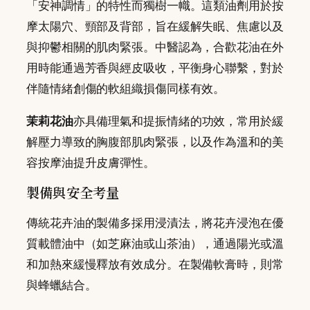
「安神調情」的特性而獨樹一幟。這類油劑用於按
摩太陽穴、頸部及背部，旨在緩解失眠、焦慮以及
與抑鬱相關的肌肉緊張。中醫認為，合歡花油在外
用時能通過芳香與經皮吸收，平衡身心聯繫，對於
伴隨情緒創傷的軟組織損傷同樣有效。
茉莉花油
亦具備理氣和提振情緒的功效，常用於緩
解壓力導致的胸腹部肌肉緊張，以及作為溫和的美
容按摩油提升皮膚彈性。
製備與安全考量
傳統花卉油的製備多採用浸漬法，將花卉浸泡在優
質載體油中（如芝麻油或山茶油），通過陽光或溫
和加熱來緩慢釋放有效成分。在製備軟膏時，則常
與蜂蠟結合。