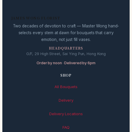
JAMES WONG FLORIST
Two decades of devotion to craft — Master Wong hand-
selects every stem at dawn for bouquets that carry
emotion, not just fill vases.
HEADQUARTERS
G/F, 29 High Street, Sai Ying Pun, Hong Kong
Order by noon · Delivered by 6pm
SHOP
All Bouquets
Delivery
Delivery Locations
FAQ