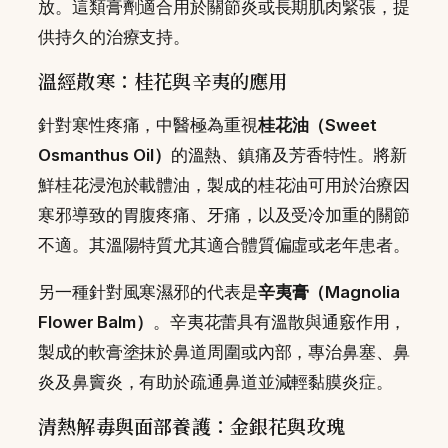
放。這類膏劑適合用於關節炎或長期肌肉緊張，提
供持久的治療支持。
溫經散寒：桂花與辛夷的應用
針對寒性疼痛，中醫極為重視
桂花油（Sweet
Osmanthus Oil）
的溫熱、鎮痛及芳香特性。將新
鮮桂花浸泡於載體油，製成的桂花油可用於治療因
寒邪導致的胃腹疼痛、牙痛，以及受冷加重的關節
不適。其溫陽特質尤其適合體質偏虛或老年患者。
另一種針對風寒濕邪的代表是
辛夷膏（Magnolia
Flower Balm）
。辛夷花蕾具有溫散與通竅作用，
製成的軟膏塗抹於鼻道周圍或內部，專治鼻塞、鼻
炎及鼻竇炎，有助於疏通鼻道並減輕黏膜炎症。
清熱解毒與面部養護：金銀花與玫瑰