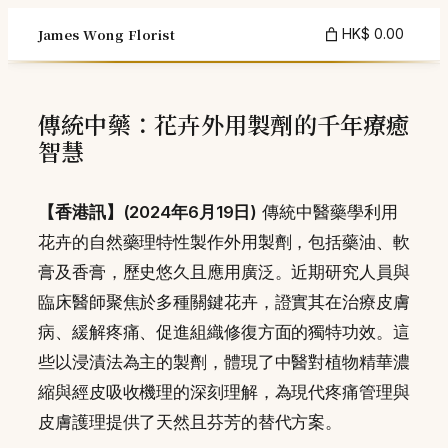
Skip
James Wong Florist
HK$ 0.00
to
content
傳統中藥：花卉外用製劑的千年療癒
智慧
【香港訊】(2024年6月19日)
傳統中醫藥學利用
花卉的自然藥理特性製作外用製劑，包括藥油、軟
膏及香膏，歷史悠久且應用廣泛。近期研究人員與
臨床醫師聚焦於多種關鍵花卉，證實其在治療皮膚
病、緩解疼痛、促進組織修復方面的獨特功效。這
些以浸漬法為主的製劑，體現了中醫對植物精華濃
縮與經皮吸收機理的深刻理解，為現代疼痛管理與
皮膚護理提供了天然且芬芳的替代方案。