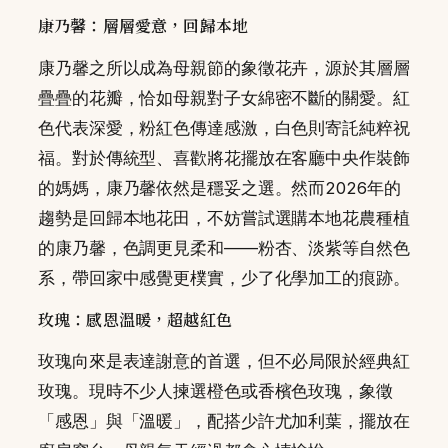
康乃馨：層層愛意，回歸本地
康乃馨之所以成為母親節的象徵花卉，源於其層層
疊疊的花瓣，恰如母親對子女綿密不斷的關愛。紅
色代表深愛，粉紅色傳達感激，白色則寄託純粹祝
福。對於傳統型、喜歡將花擺放在客廳中央作裝飾
的媽媽，康乃馨依然是穩妥之選。然而2026年的
趨勢是回歸本地花田，不妨嘗試選購本地花農種植
的康乃馨，色調更見柔和——粉杏、淡紫等自然色
系，帶回家中感覺更樸實，少了化學加工的痕跡。
玫瑰：感恩溫暖，超越紅色
玫瑰向來是表達謝意的首選，但不必局限於經典紅
玫瑰。現時不少人揀選橙色或香檳色玫瑰，象徵
「感恩」與「溫暖」，配搭少許尤加利葉，擺放在