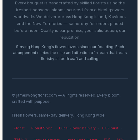
Every bouquet is handcrafted by skilled florists using the
freshest seasonal blooms sourced from ethical growers
worldwide. We deliver across Hong Kong Island, Kowloon,
and the New Territories — same-day for orders placed
before noon. Quality is our promise; your satisfaction, our
reputation.
Serving Hong Kong’s flower lovers since our founding. Each
arrangement carries the care and attention of a team that treats
floristry as both craft and calling.
© jameswongflorist.com — All rights reserved. Every bloom,
crafted with purpose.
Fresh flowers, same-day delivery, Hong Kong wide.
Florist
·
Florist Shop
·
Dubai Flower Delivery
·
UK Florist
·
香港花店
·
Flower Delivery
·
Hong Kong Florist
·
送花
·
訂花
·