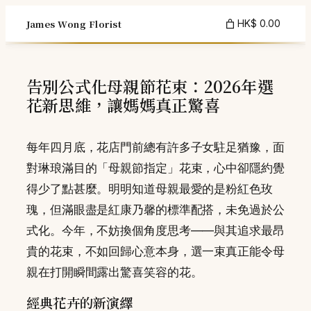
Skip
James Wong Florist
HK$ 0.00
to
content
告別公式化母親節花束：2026年選
花新思維，讓媽媽真正驚喜
每年四月底，花店門前總有許多子女駐足猶豫，面
對琳琅滿目的「母親節指定」花束，心中卻隱約覺
得少了點甚麼。明明知道母親最愛的是粉紅色玫
瑰，但滿眼盡是紅康乃馨的標準配搭，未免過於公
式化。今年，不妨換個角度思考——與其追求最昂
貴的花束，不如回歸心意本身，選一束真正能令母
親在打開瞬間露出驚喜笑容的花。
經典花卉的新演繹