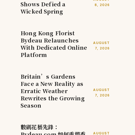
Shows Defied a
8, 2026
Wicked Spring
Hong Kong Florist
Bydeau Relaunches
AUGUST
With Dedicated Online
7, 2026
Platform
Britain’s Gardens
Face a New Reality as
Erratic Weather
AUGUST
7, 2026
Rewrites the Growing
Season
數碼花藝先鋒：
Bydeau.com 如何重塑香
AUGUST