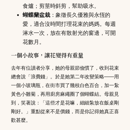
食爐；剪莖時斜剪，幫助吸水。
蝴蝶蘭盆栽
：象徵長久優雅與永恆的
愛，適合沒時間打理花束的媽媽。每週
淋水一次，放在有散射光的窗邊，可開
花數月。
一個小故事，讓花變得有重量
去年有位讀者分享，她的母親節儉慣了，收到花束
總會說「浪費錢」。於是她第二年改變策略——用
一個小玻璃瓶，在街市買了幾枝白色百合，加一紮
黃色小雛菊，再用廚房麻繩圈了個蝴蝶結。母親見
到，笑著說：「這些才是花嘛，細細紮放在飯桌剛
剛好。」重點從來不是價錢，而是你記得她真正喜
歡甚麼。