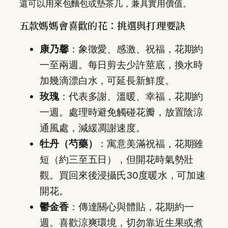
還可以用來包麵包或墊茶几，兼具實用價值。
五款媽媽會喜歡的花：挑選與打理要訣
康乃馨
：象徵愛、感激、祝福，花期約
一至兩週。每日剪去少許莖底，換水時
加幾滴漂白水，可延長新鮮度。
玫瑰
：代表多謝、溫暖、幸福，花期約
一週。處理時避免觸碰花瓣，放置陰涼
通風處，減緩凋謝速度。
牡丹（芍藥）
：寓意美滿祝福，花期雖
短（約三至五日），但開花時氣勢壯
觀。買回來後浸攝氏30度暖水，可加速
開花。
鬱金香
：傳達關心與體貼，花期約一
週。喜歡涼爽環境，切勿靠近生果或煮