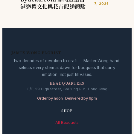
7, 2026
港送禮文化與花卉配送體驗
JAMES WONG FLORIST
Two decades of devotion to craft — Master Wong hand-
selects every stem at dawn for bouquets that carry
emotion, not just fill vases.
HEADQUARTERS
G/F, 29 High Street, Sai Ying Pun, Hong Kong
Order by noon · Delivered by 6pm
SHOP
All Bouquets