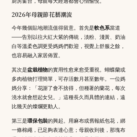
廚房窗台，母親每天經過都會心情愉悅。
2026年母親節花藝潮流
今年幾個貼地潮流值得留意。首先是
軟色系
當道
——告別以往大紅大紫的傳統，淡粉、淺黃、奶油
白等溫柔色調更受媽媽們歡迎，視覺上舒服之餘，
也容易融入家居佈置。
其次是
盆栽植物
的實用性愈來愈受重視。蝴蝶蘭或
多肉植物打理簡單，可存活數月甚至數年。一位媽
媽分享：「花謝了會不捨得，但種著的蘭花，每次
澆水就會想起女兒。」這種長久而具體的連結，遠
比幾天的燦爛更動人。
第三是
環保包裝
的興起。用麻布或舊報紙包花，綁
一條棉繩，已足夠表達心意；母親收到後，那塊布