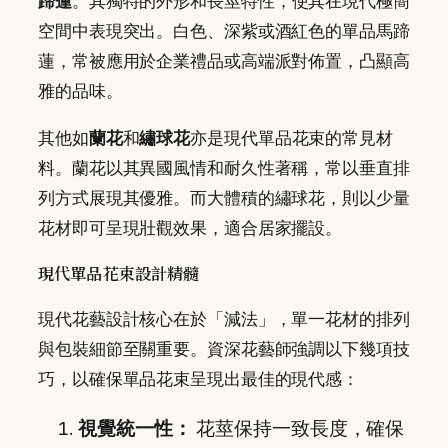
蹄蓮
。其獨特的外形和長莖特性，使其在現代極簡
空間中表現突出。白色、深紫或酒紅色的單品馬蹄
蓮，常被應用於企業禮品或高端派對佈置，凸顯高
雅的品味。
其他如
蘭花
和
繡球花
亦是現代單品花束的常見材
料。蘭花以其異國風情和耐久性著稱，常以垂直排
列方式展現其優雅。而大體積的繡球花，則以少量
花材即可呈現壯觀效果，適合居家擺設。
現代單品花束設計精髓
現代花藝設計核心在於「減法」，單一花材的排列
與包裝細節至關重要。資深花藝師強調以下幾項技
巧，以確保單品花束呈現出最佳的現代感：
視覺統一性：
花莖保持一致長度，確保