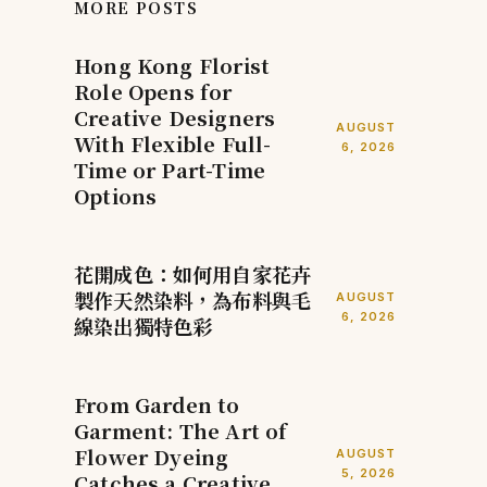
MORE POSTS
Hong Kong Florist
Role Opens for
Creative Designers
AUGUST
With Flexible Full-
6, 2026
Time or Part-Time
Options
花開成色：如何用自家花卉
製作天然染料，為布料與毛
AUGUST
6, 2026
線染出獨特色彩
From Garden to
Garment: The Art of
Flower Dyeing
AUGUST
5, 2026
Catches a Creative