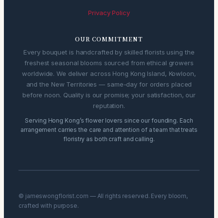
Privacy Policy
OUR COMMITMENT
Every bouquet is handcrafted by skilled florists using the
freshest seasonal blooms sourced from ethical growers
worldwide. We deliver across Hong Kong Island, Kowloon,
and the New Territories — same-day for orders placed
before noon. Quality is our promise; your satisfaction, our
reputation.
Serving Hong Kong’s flower lovers since our founding. Each
arrangement carries the care and attention of a team that treats
floristry as both craft and calling.
© jameswongflorist.com — All rights reserved. Every bloom,
crafted with purpose.