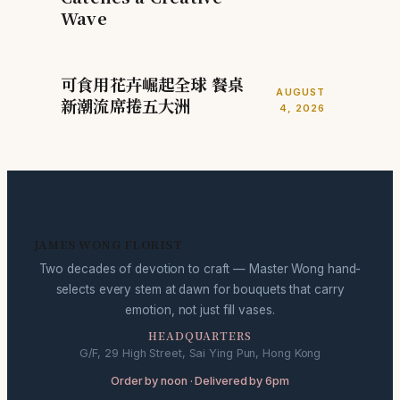
Wave
可食用花卉崛起全球 餐桌
AUGUST
新潮流席捲五大洲
4, 2026
JAMES WONG FLORIST
Two decades of devotion to craft — Master Wong hand-
selects every stem at dawn for bouquets that carry
emotion, not just fill vases.
HEADQUARTERS
G/F, 29 High Street, Sai Ying Pun, Hong Kong
Order by noon · Delivered by 6pm