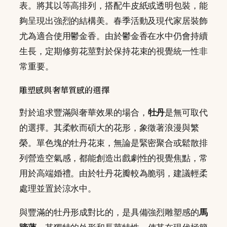
表。將其以等高排列，搭配牛皮紙或透明包裝，能
夠呈現出強烈的結構美。春季活動及現代家居裝飾
尤為適合使用鬱金香。由於鬱金香在水中仍會持續
生長，定期修剪花莖對於保持花束的視覺統一性非
常重要。
雕塑感與奢華質感的選擇
對於追求豐滿與奢華效果的場合，
牡丹
是無可取代
的選擇。其柔軟而碩大的花形，象徵著浪漫與繁
榮。單色塊的牡丹花束，無論是緊密聚合或鬆散排
列營造空氣感，都能創造出戲劇性的視覺焦點，常
用於高端婚禮。由於牡丹花瓣較為脆弱，建議輕柔
處理並置於涼水中。
與豐滿的牡丹形成對比的，是具備強烈雕塑感的
馬