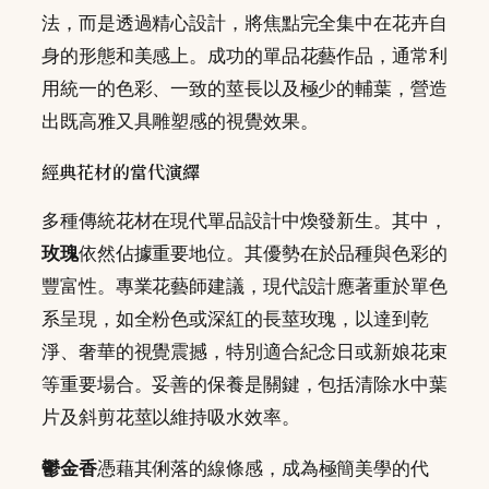
法，而是透過精心設計，將焦點完全集中在花卉自
身的形態和美感上。成功的單品花藝作品，通常利
用統一的色彩、一致的莖長以及極少的輔葉，營造
出既高雅又具雕塑感的視覺效果。
經典花材的當代演繹
多種傳統花材在現代單品設計中煥發新生。其中，
玫瑰
依然佔據重要地位。其優勢在於品種與色彩的
豐富性。專業花藝師建議，現代設計應著重於單色
系呈現，如全粉色或深紅的長莖玫瑰，以達到乾
淨、奢華的視覺震撼，特別適合紀念日或新娘花束
等重要場合。妥善的保養是關鍵，包括清除水中葉
片及斜剪花莖以維持吸水效率。
鬱金香
憑藉其俐落的線條感，成為極簡美學的代