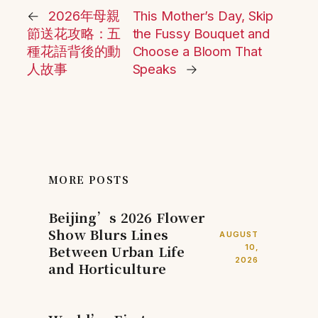
←
2026年母親
This Mother’s Day, Skip
節送花攻略：五
the Fussy Bouquet and
種花語背後的動
Choose a Bloom That
人故事
Speaks
→
MORE POSTS
Beijing’s 2026 Flower
Show Blurs Lines
AUGUST
Between Urban Life
10,
2026
and Horticulture