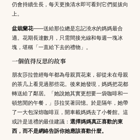
仍會持續生長，每天更換清水即可看到它們挺拔向
上。
盆栽蘭花
——送給那位總是忘記澆水的媽媽最合
適。花期長達數月，只需間接光線和每週一塊冰
塊，堪稱「一直給下去的禮物」。
一個值得反思的故事
朋友莎拉曾經每年都為母親買花束，卻從未在母親
的茶几上看見過那些花。後來她發現，媽媽把花都
轉送給了鄰居。「她說她其實更想要一袋咖啡和一
頓悠閒的午餐，」莎拉笑著回憶。於是隔年，她帶
了一大包深焙咖啡豆，開車載媽媽去了小餐館。這
或許是送禮的最佳建議：
選擇媽媽真正喜歡的東
西，而不是網絡告訴你她應該喜歡什麼。