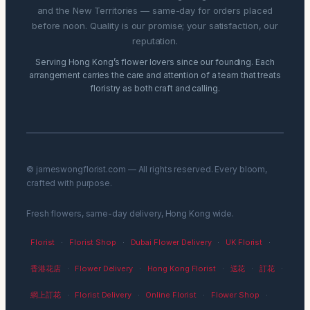
and the New Territories — same-day for orders placed
before noon. Quality is our promise; your satisfaction, our
reputation.
Serving Hong Kong’s flower lovers since our founding. Each
arrangement carries the care and attention of a team that treats
floristry as both craft and calling.
© jameswongflorist.com — All rights reserved. Every bloom,
crafted with purpose.
Fresh flowers, same-day delivery, Hong Kong wide.
Florist
·
Florist Shop
·
Dubai Flower Delivery
·
UK Florist
·
香港花店
·
Flower Delivery
·
Hong Kong Florist
·
送花
·
訂花
·
網上訂花
·
Florist Delivery
·
Online Florist
·
Flower Shop
·