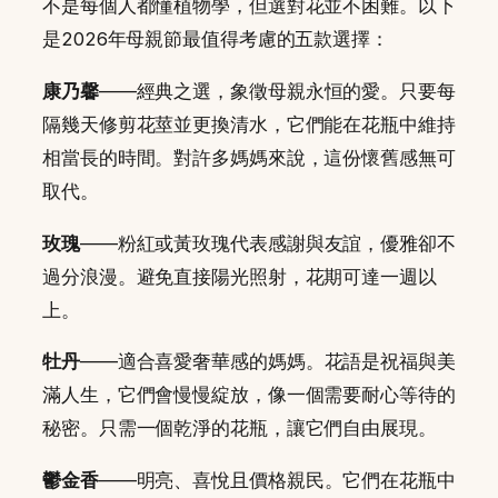
不是每個人都懂植物學，但選對花並不困難。以下
是2026年母親節最值得考慮的五款選擇：
康乃馨
——經典之選，象徵母親永恒的愛。只要每
隔幾天修剪花莖並更換清水，它們能在花瓶中維持
相當長的時間。對許多媽媽來說，這份懷舊感無可
取代。
玫瑰
——粉紅或黃玫瑰代表感謝與友誼，優雅卻不
過分浪漫。避免直接陽光照射，花期可達一週以
上。
牡丹
——適合喜愛奢華感的媽媽。花語是祝福與美
滿人生，它們會慢慢綻放，像一個需要耐心等待的
秘密。只需一個乾淨的花瓶，讓它們自由展現。
鬱金香
——明亮、喜悅且價格親民。它們在花瓶中