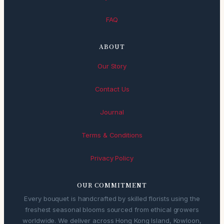
FAQ
ABOUT
Our Story
Contact Us
Journal
Terms & Conditions
Privacy Policy
OUR COMMITMENT
Every bouquet is handcrafted by skilled florists using the
freshest seasonal blooms sourced from ethical growers
worldwide. We deliver across Hong Kong Island, Kowloon,