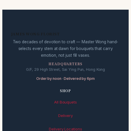
JAMES WONG FLORIST
Two decades of devotion to craft — Master Wong hand-
selects every stem at dawn for bouquets that carry
emotion, not just fill vases.
HEADQUARTERS
G/F, 29 High Street, Sai Ying Pun, Hong Kong
Order by noon · Delivered by 6pm
SHOP
All Bouquets
Delivery
Delivery Locations