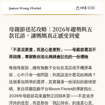
Skip
James Wong Florist
HK$ 0.00
to
content
母親節送花攻略：2026年趨勢與五
款花語，讓媽媽真正感受到愛
「不是花要貴，而是心意要對」——母親節選花不
再頭痛，專家教你送出媽媽會記住的一份禮物
每個母親節，總有無數子女站在花店或手機屏幕
前，心中只有一個問題：到底該送什麼花給媽媽？
這個看似簡單的選擇，其實藏著一份深刻的親情密
碼。來自荷蘭花藝平台Bloom Florist的專家指出，
2026年母親節花束趨勢正回歸本質——不是追求
浮誇的造型，而是那份「我記得你」的溫柔心意。