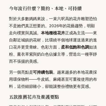
今年流行什麼？簡約、本地、可持續
對於大多數媽媽來說，一束六呎高的花卉雕塑恐怕
不是她們真正想要的。2026年的花藝趨勢，明顯
走向樸實與真誠。
本地種植花卉
正成為主流——來
自鄰近城鎮的花材，比環繞半個地球運送過來的進
口花卉更受青睞。色彩方面，
柔和低飽和色調
如淡
粉、薰衣草紫與奶白色佔據主導，營造出一種寧靜
而不張揚的美感。
另一個亮點是
可持續包裝
。越來越多的本地花農採
用環保物料——牛皮紙、麻繩甚至可重複使用的布
料，這些細節雖小，卻能讓整份禮物更有質感。
五款推薦花卉及養護要點