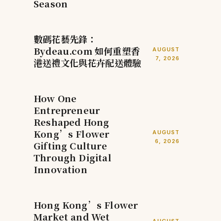
Season
數碼花藝先鋒：
Bydeau.com 如何重塑香
AUGUST
7, 2026
港送禮文化與花卉配送體驗
How One
Entrepreneur
Reshaped Hong
Kong’s Flower
AUGUST
6, 2026
Gifting Culture
Through Digital
Innovation
Hong Kong’s Flower
Market and Wet
AUGUST