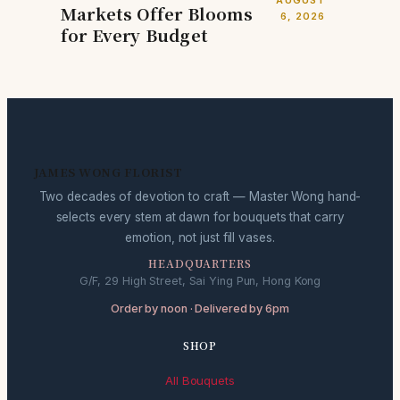
Markets Offer Blooms
6, 2026
for Every Budget
JAMES WONG FLORIST
Two decades of devotion to craft — Master Wong hand-
selects every stem at dawn for bouquets that carry
emotion, not just fill vases.
HEADQUARTERS
G/F, 29 High Street, Sai Ying Pun, Hong Kong
Order by noon · Delivered by 6pm
SHOP
All Bouquets