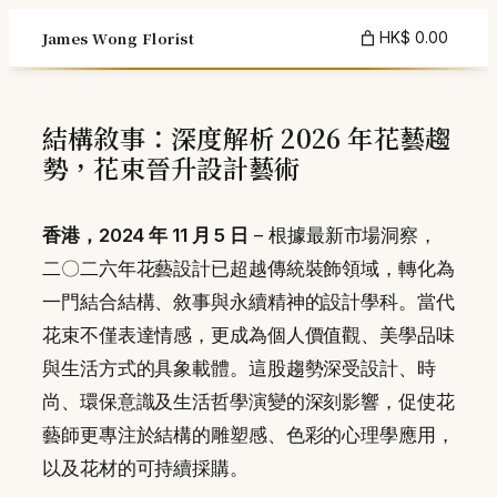
Skip
James Wong Florist
HK$ 0.00
to
content
結構敘事：深度解析 2026 年花藝趨
勢，花束晉升設計藝術
香港，2024 年 11 月 5 日
– 根據最新市場洞察，
二〇二六年花藝設計已超越傳統裝飾領域，轉化為
一門結合結構、敘事與永續精神的設計學科。當代
花束不僅表達情感，更成為個人價值觀、美學品味
與生活方式的具象載體。這股趨勢深受設計、時
尚、環保意識及生活哲學演變的深刻影響，促使花
藝師更專注於結構的雕塑感、色彩的心理學應用，
以及花材的可持續採購。