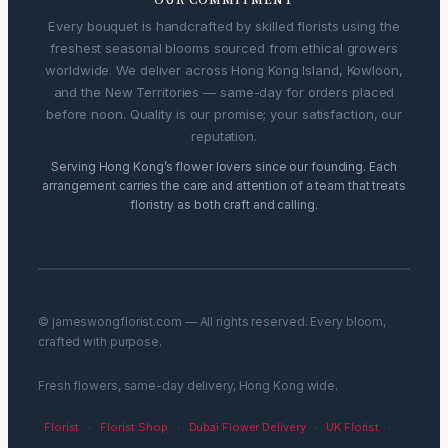
Every bouquet is handcrafted by skilled florists using the
freshest seasonal blooms sourced from ethical growers
worldwide. We deliver across Hong Kong Island, Kowloon,
and the New Territories — same-day for orders placed
before noon. Quality is our promise; your satisfaction, our
reputation.
Serving Hong Kong’s flower lovers since our founding. Each
arrangement carries the care and attention of a team that treats
floristry as both craft and calling.
© jameswongflorist.com — All rights reserved. Every bloom,
crafted with purpose.
Fresh flowers, same-day delivery, Hong Kong wide.
Florist
·
Florist Shop
·
Dubai Flower Delivery
·
UK Florist
·