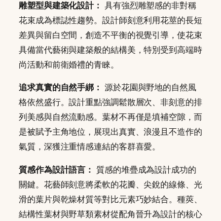
雕塑型與建築化設計：
具有強烈雕塑感的非對稱
花束成為標誌性趨勢。設計師刻意利用花莖的長短
差異與留白空間，創造不平衡的視覺引導，使花束
具備當代藝術與建築般的結構美，特別受到高端時
尚活動和前衛婚禮的青睞。
追求真實的自然手綁：
源於花園與野地的自然風
格依然盛行。設計重點強調鬆散層次、非刻意的排
列美感與自然流動感。葉材不再僅是填補空隙，而
是被賦予主角地位，展現出真實、浪漫且不造作的
氣質，深獲注重情感連結的客群喜愛。
質感作為設計語言：
質感的堆疊成為設計成功的
關鍵。花藝師刻意將柔軟的花瓣、尖銳的線條、光
滑的葉片與乾燥材質等對比元素巧妙結合。種莢、
結構性葉材與野草類素材從配角晉升為設計的核心