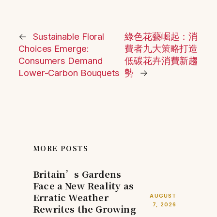
←
Sustainable Floral
綠色花藝崛起：消
Choices Emerge:
費者九大策略打造
Consumers Demand
低碳花卉消費新趨
Lower-Carbon Bouquets
勢
→
MORE POSTS
Britain’s Gardens
Face a New Reality as
Erratic Weather
AUGUST
7, 2026
Rewrites the Growing