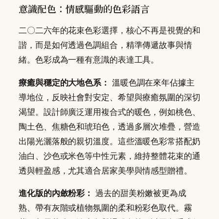
意識配色：情感驅動的色彩語言
二〇二六年的花束色彩選擇，核心不再是視覺的和
諧，而是如何透過色調組合，精準傳遞故事與情
緒。色彩成為一種有意識的表達工具。
療癒與穩定的大地色系：
溫暖色調在來年佔據主
導地位，反映社會對安定、希望與療癒氛圍的深切
渴望。設計師廣泛運用複合式的暖色，例如桃色、
陶土色、焦糖色和琥珀色，透過多層次堆疊，營造
出陽光灑落般的親切溫度。這些溫暖色彩常搭配奶
油白、沙色或米色等中性元素，維持整體花束的通
透與輕盈感，尤其適合居家美學與情感型贈禮。
進化版的內斂粉彩：
過去的甜美粉嫩被更為成
熟、帶有灰階或植物氛圍的柔和粉彩色取代。霧