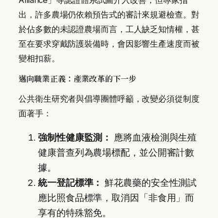
出，許多農場仍依賴預告式的審計來規避檢查。對
於佔多數的未認證農場而言，工人缺乏知情權，甚
至在要求穿戴防護裝備時，會因影響生產速度而被
變相扣薪。
邁向職業正義：產業改革的下一步
公共衛生研究者與倡導團體呼籲，改變必須從制度
面著手：
強制性健康監測：
應將血液檢測與生殖
健康普查列為農場標配，並公開審計數
據。
統一登記標準：
鮮花農藥的安全性測試
應比照食品標準，取消因「非食用」而
享有的特殊豁免。