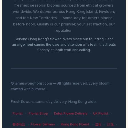
freshest seasonal blooms sourced from ethical growers
worldwide. We deliver across Hong Kong Island, Kowloon,
and the New Territories — same-day for orders placed
before noon. Quality is our promise; your satisfaction, our
reputation.
Serving Hong Kong’s flower lovers since our founding. Each
arrangement carries the care and attention of a team that treats
floristry as both craft and calling.
© jameswongflorist.com — All rights reserved. Every bloom,
crafted with purpose.
Fresh flowers, same-day delivery, Hong Kong wide.
Florist
·
Florist Shop
·
Dubai Flower Delivery
·
UK Florist
·
香港花店
·
Flower Delivery
·
Hong Kong Florist
·
送花
·
訂花
·