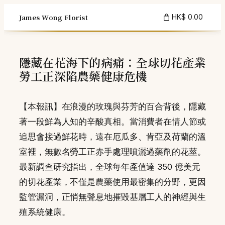
Skip
James Wong Florist
HK$ 0.00
to
content
隱藏在花海下的病痛：全球切花產業
勞工正深陷農藥健康危機
【本報訊】在浪漫的玫瑰與芬芳的百合背後，隱藏
著一段鮮為人知的辛酸真相。當消費者在情人節或
追思會接過鮮花時，遠在厄瓜多、肯亞及荷蘭的溫
室裡，無數名勞工正赤手處理噴灑過藥劑的花莖。
最新調查研究指出，全球每年產值達 350 億美元
的切花產業，不僅是農藥使用最密集的分野，更因
監管漏洞，正悄無聲息地摧毀基層工人的神經與生
殖系統健康。