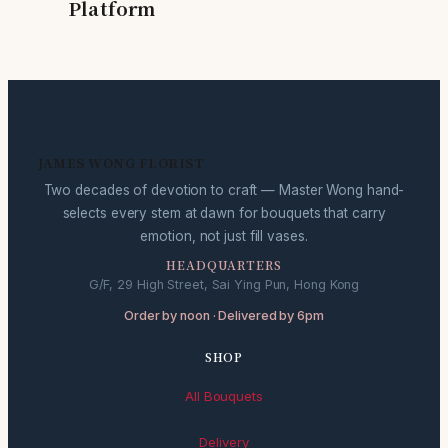
Platform
JAMES WONG FLORIST
Two decades of devotion to craft — Master Wong hand-
selects every stem at dawn for bouquets that carry
emotion, not just fill vases.
HEADQUARTERS
G/F, 29 High Street, Sai Ying Pun, Hong Kong
Order by noon · Delivered by 6pm
SHOP
All Bouquets
Delivery