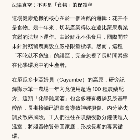
法律真空：不再是「食物」的保護傘
這場健康危機的核心在於一個冷酷的邏輯：花卉不
是食物。幾十年來，切花產業得以在遠比蔬果農業
寬鬆的法規下運作。由於鮮花不供食用，國際間並
未針對殘留農藥設立嚴格限量標準。然而，這種
「不吃就不危險」的誤區，完全忽視了長時間暴露
在化學環境中的生產者。
在厄瓜多卡亞姆貝（Cayambe）的高原，研究記
錄顯示單一農場一年內竟使用超過 100 種農藥配
方。這類「化學雞尾酒」包含多種有機磷及胺基甲
酸酯，長期接觸已證實會導致神經損傷、內分泌失
調及致癌風險。工人們往往在噴藥後數分鐘便進入
溫室，將殘留物質帶回家庭，形成長期的毒素循
環。