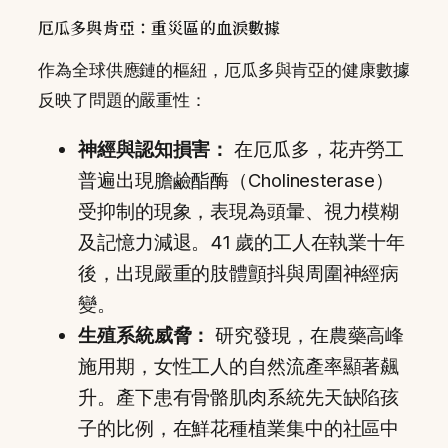
厄瓜多與肯亞：重災區的血淚數據
作為全球供應鏈的樞紐，厄瓜多與肯亞的健康數據
反映了問題的嚴重性：
神經與認知損害：
在厄瓜多，花卉勞工
普遍出現膽鹼酯酶（Cholinesterase）
受抑制的現象，表現為頭暈、視力模糊
及記憶力減退。41 歲的工人在執業十年
後，出現嚴重的肢體顫抖與周圍神經病
變。
生殖系統威脅：
研究發現，在農藥高峰
施用期，女性工人的自然流產率顯著飆
升。產下患有骨骼肌肉系統先天缺陷孩
子的比例，在鮮花種植業集中的社區中