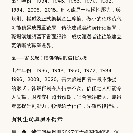
出生年份：1934、1946、1958、1970、1982、
1994、2006、2018。刑太歲是一種慢性壓力，與
規則、權威及正式架構產生摩擦。微小的程序疏忽
可能積累成嚴重後果。傳統建議簽約前仔細審閱，
職場溝通須留下書面紀錄。成功渡過者往往能建立
更清晰的職業邊界。
鼠——害太歲：暗潮洶湧的信任危機
出生年份：1936、1948、1960、1972、1984、
1996、2008、2020。害太歲是四者中最不張揚
的形式，卻最容易令人措手不及。信任之人可能令
人失望，財務安排超出預期，誤會無端擴大。屬鼠
者需提升判斷力，較慢給予信任，先觀察後行動。
有利生肖與風水提示
馬、兔、豬
三個生肖與2027年太歲關係和諧，運