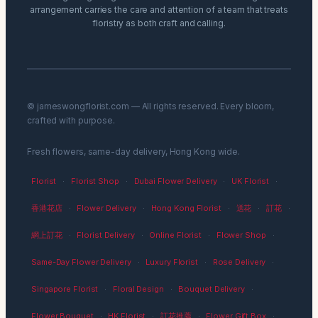
arrangement carries the care and attention of a team that treats
floristry as both craft and calling.
© jameswongflorist.com — All rights reserved. Every bloom,
crafted with purpose.
Fresh flowers, same-day delivery, Hong Kong wide.
Florist
·
Florist Shop
·
Dubai Flower Delivery
·
UK Florist
·
香港花店
·
Flower Delivery
·
Hong Kong Florist
·
送花
·
訂花
·
網上訂花
·
Florist Delivery
·
Online Florist
·
Flower Shop
·
Same-Day Flower Delivery
·
Luxury Florist
·
Rose Delivery
·
Singapore Florist
·
Floral Design
·
Bouquet Delivery
·
Flower Bouquet
·
HK Florist
·
訂花推薦
·
Flower Gift Box
·