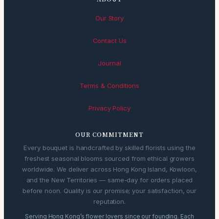
Our Story
Contact Us
Journal
Terms & Conditions
Privacy Policy
OUR COMMITMENT
Every bouquet is handcrafted by skilled florists using the
freshest seasonal blooms sourced from ethical growers
worldwide. We deliver across Hong Kong Island, Kowloon,
and the New Territories — same-day for orders placed
before noon. Quality is our promise; your satisfaction, our
reputation.
Serving Hong Kong’s flower lovers since our founding. Each