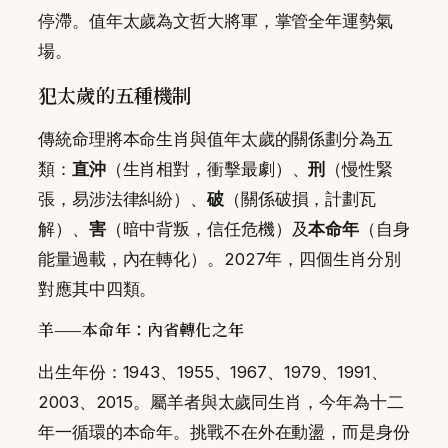
停滯。值年太歲為文哲大將軍，掌管全年運勢氣
場。
犯太歲的五種機制
傳統命理將本命生肖與值年太歲的關係劃分為五
類：
直沖
（生肖相對，衝擊最劇）、
刑
（慢性緊
張，易涉法律糾紛）、
破
（關係破損，計劃瓦
解）、
害
（暗中背叛，信任危機）及
本命年
（自身
能量過載，內在轉化）。2027年，四個生肖分別
對應其中四類。
羊——本命年：內省轉化之年
出生年份：1943、1955、1967、1979、1991、
2003、2015。屬羊者與太歲同生肖，今年為十二
年一循環的本命年。挑戰不在外在動盪，而是身份