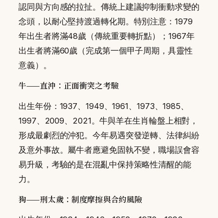
認同與方向感的拉扯。傳統上建議抑制衝動求變的
念頭，以耐心堅持渡過轉化期。特別注意：1979
年出生者將滿48歲（傳統重要轉折點）；1967年
出生者將滿60歲（完成第一個甲子周期，具靈性
意義）。
牛——直沖：正面衝突之考驗
出生年份：1937、1949、1961、1973、1985、
1997、2009、2021。牛與羊在生肖輪盤上相對，
形成最劇烈的沖犯。今年易遇突發逆轉、法律糾紛
及意外事故。屬牛者應避免固執不變，職場誤會容
易升級，考驗的是在混亂中保持策略性清醒的能
力。
狗——刑太歲：制度摩擦與合約風險