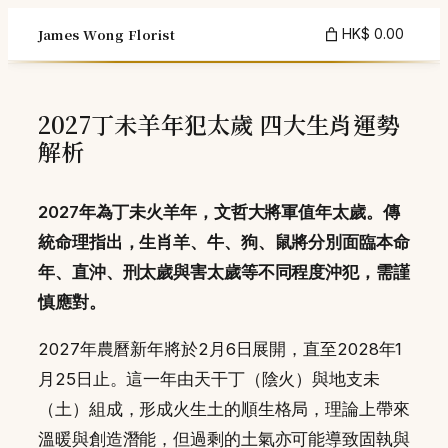
Skip
James Wong Florist
HK$ 0.00
to
content
2027丁未羊年犯太歲 四大生肖運勢
解析
2027年為丁未火羊年，文哲大將軍值年太歲。傳
統命理指出，生肖羊、牛、狗、鼠將分別面臨本命
年、直沖、刑太歲與害太歲等不同程度沖犯，需謹
慎應對。
2027年農曆新年將於2月6日展開，直至2028年1
月25日止。這一年由天干丁（陰火）與地支未
（土）組成，形成火生土的順生格局，理論上帶來
溫暖與創造潛能，但過剩的土氣亦可能導致固執與