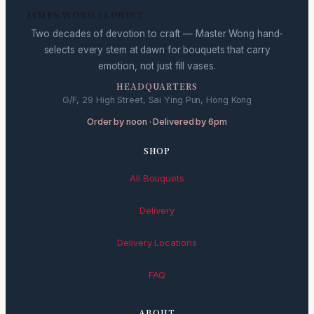
JAMES WONG FLORIST
Two decades of devotion to craft — Master Wong hand-
selects every stem at dawn for bouquets that carry
emotion, not just fill vases.
HEADQUARTERS
G/F, 29 High Street, Sai Ying Pun, Hong Kong
Order by noon · Delivered by 6pm
SHOP
All Bouquets
Delivery
Delivery Locations
FAQ
ABOUT