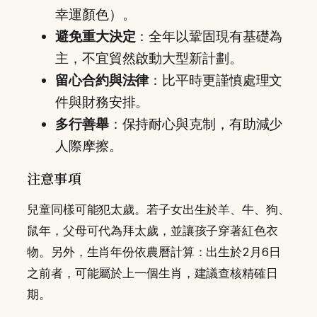
幸運顏色）。
避免重大決定
：全年以鞏固現有基礎為
主，不宜貿然啟動大型新計劃。
留心合約與法律
：比平時更謹慎處理文
件與財務安排。
多行善舉
：保持耐心與克制，有助減少
人際摩擦。
注意事項
兒童同樣可能犯太歲。若子女出生於羊、牛、狗、
鼠年，父母可代為拜太歲，並讓孩子穿著紅色衣
物。另外，生肖年份依農曆計算：出生於2月6日
之前者，可能屬於上一個生肖，建議查核精確日
期。