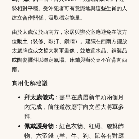
勢相對平穩。受沖犯者可有意識地與這些生肖的人
建立合作關係，汲取穩定能量。
由於太歲位於西南方，家居與辦公室應避免在該方
位
動土
（裝修、敲打、鑽牆）。建議在西南方擺放
太歲牌位或文哲大將軍畫像，並放置水晶、銅製品
或陶瓷擺件以穩定氣場。床鋪與辦公桌不宜背向西
南。
實用化解建議
拜太歲儀式
：盡早在農曆新年頭兩個月
內完成，前往道教廟宇向文哲大將軍參
拜。
佩戴護身物
：紅色衣物、紅繩、貔貅飾
物、六帝錢（羊、牛、狗、鼠各有對應