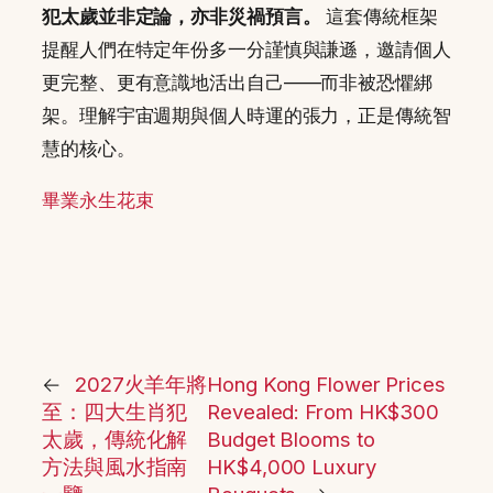
犯太歲並非定論，亦非災禍預言。
這套傳統框架
提醒人們在特定年份多一分謹慎與謙遜，邀請個人
更完整、更有意識地活出自己——而非被恐懼綁
架。理解宇宙週期與個人時運的張力，正是傳統智
慧的核心。
畢業永生花束
←
2027火羊年將
Hong Kong Flower Prices
至：四大生肖犯
Revealed: From HK$300
太歲，傳統化解
Budget Blooms to
方法與風水指南
HK$4,000 Luxury